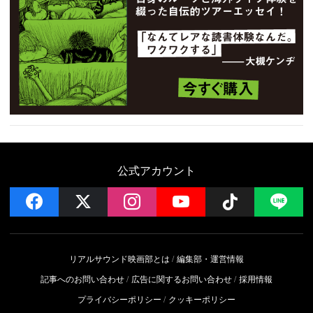
公式アカウント
facebook
x
instagram
YouTube
Follow on 
LI
リアルサウンド映画部とは
編集部・運営情報
記事へのお問い合わせ
広告に関するお問い合わせ
採用情報
プライバシーポリシー
クッキーポリシー