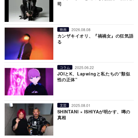
司
2026.08.08
映画
カンザキイオリ、『禍禍女』の狂気語
る
2025.06.22
コラム
JOIとK、Lapwingと私たちの“類似
性の正体”
2025.08.01
文芸
SHINTANI × ISHIYAが明かす、噂の
真相