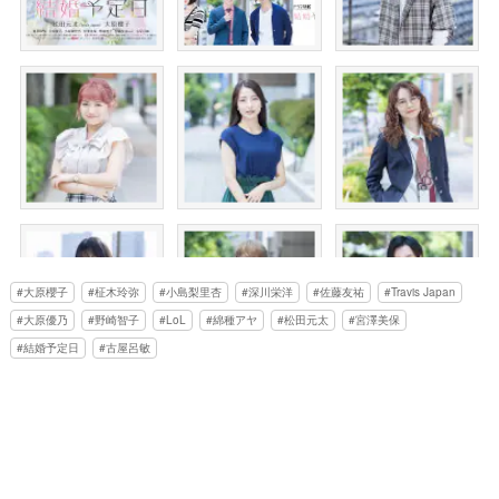
大原櫻子
柾木玲弥
小島梨里杏
深川栄洋
佐藤友祐
Travis Japan
大原優乃
野崎智子
LoL
綿種アヤ
松田元太
宮澤美保
結婚予定日
古屋呂敏