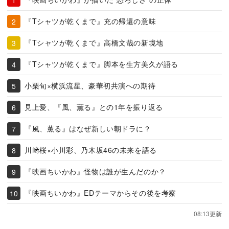
『Tシャツが乾くまで』充の帰還の意味
『Tシャツが乾くまで』高橋文哉の新境地
『Tシャツが乾くまで』脚本を生方美久が語る
小栗旬×横浜流星、豪華初共演への期待
見上愛、『風、薫る』との1年を振り返る
『風、薫る』はなぜ新しい朝ドラに？
川﨑桜×小川彩、乃木坂46の未来を語る
『映画ちいかわ』怪物は誰が生んだのか？
『映画ちいかわ』EDテーマからその後を考察
08:13更新