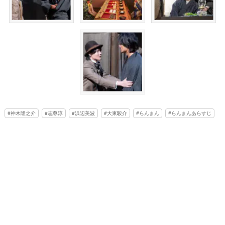
神木隆之介
志尊淳
浜辺美波
大東駿介
らんまん
らんまんあらすじ