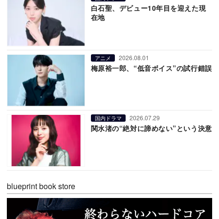
白石聖、デビュー10年目を迎えた現
在地
2026.08.01
アニメ
梅原裕一郎、“低音ボイス”の試行錯誤
2026.07.29
国内ドラマ
関水渚の“絶対に諦めない”という決意
blueprint book store