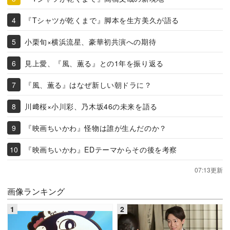
『Tシャツが乾くまで』脚本を生方美久が語る
小栗旬×横浜流星、豪華初共演への期待
見上愛、『風、薫る』との1年を振り返る
『風、薫る』はなぜ新しい朝ドラに？
川﨑桜×小川彩、乃木坂46の未来を語る
『映画ちいかわ』怪物は誰が生んだのか？
『映画ちいかわ』EDテーマからその後を考察
07:13更新
画像ランキング