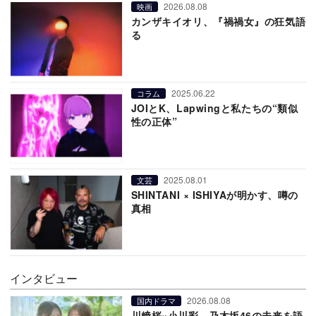
2026.08.08
映画
カンザキイオリ、『禍禍女』の狂気語
る
2025.06.22
コラム
JOIとK、Lapwingと私たちの“類似
性の正体”
2025.08.01
文芸
SHINTANI × ISHIYAが明かす、噂の
真相
インタビュー
2026.08.08
国内ドラマ
川﨑桜×小川彩、乃木坂46の未来を語