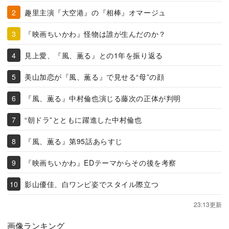
趣里主演『大空港』の『相棒』オマージュ
『映画ちいかわ』怪物は誰が生んだのか？
見上愛、『風、薫る』との1年を振り返る
美山加恋が『風、薫る』で見せる“母”の顔
『風、薫る』中村倫也演じる藤次の正体が判明
“朝ドラ”とともに躍進した中村倫也
『風、薫る』第95話あらすじ
『映画ちいかわ』EDテーマからその後を考察
影山優佳、白ワンピ姿でスタイル際立つ
23:13更新
画像ランキング