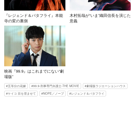
『レジェンド＆バタフライ』本能
木村拓哉が“いま”織田信長を演じた
寺の変の裏側
意義
映画『99.9』はこれまでにない“劇
場版”
五等分の花嫁
99.9-刑事専門弁護士-THE MOVIE
劇場版ラジエーションハウス
ケイコ 目を澄ませて
NOPE／ノープ
レジェンド＆バタフライ