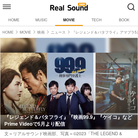
HOME
MUSIC
MOVIE
TECH
BOOK
HOME
MOVIE
映画
ニュース
『レジェンド＆バタフライ』アマプラ5
『レジェンド＆バタフライ』『映画99.9』『ケイコ』など
Prime Videoで5月より配信
文＝リアルサウンド映画部、写真＝©2023「THE LEGEND &