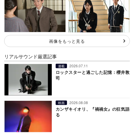
画像をもっと見る
リアルサウンド厳選記事
2026.07.11
連載
ロックスターと過ごした記憶：櫻井敦
司
2026.08.08
映画
カンザキイオリ、『禍禍女』の狂気語
る