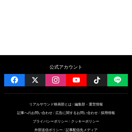
公式アカウント
facebook
x
instagram
YouTube
Follow on 
LI
リアルサウンド映画部とは
編集部・運営情報
記事へのお問い合わせ
広告に関するお問い合わせ
採用情報
プライバシーポリシー
クッキーポリシー
外部送信ポリシー
記事配信先メディア