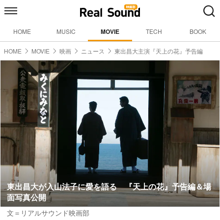
HOME
MUSIC
MOVIE
TECH
BOOK
HOME
MOVIE
映画
ニュース
東出昌大主演『天上の花』予告編
東出昌大が入山法子に愛を語る 『天上の花』予告編＆場
面写真公開
文＝リアルサウンド映画部