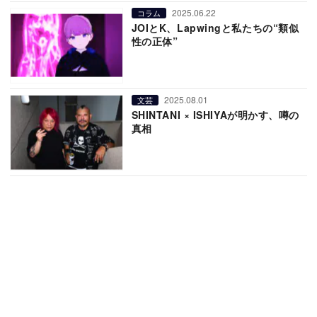
2025.06.22
コラム
JOIとK、Lapwingと私たちの“類似
性の正体”
2025.08.01
文芸
SHINTANI × ISHIYAが明かす、噂の
真相