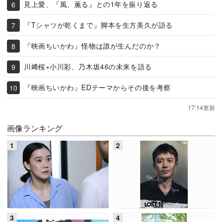
見上愛、『風、薫る』との1年を振り返る
『Tシャツが乾くまで』脚本を生方美久が語る
『映画ちいかわ』怪物は誰が生んだのか？
川﨑桜×小川彩、乃木坂46の未来を語る
『映画ちいかわ』EDテーマからその後を考察
17:14更新
画像ランキング