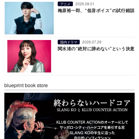
2026.08.01
アニメ
梅原裕一郎、“低音ボイス”の試行錯誤
2026.07.29
国内ドラマ
関水渚の“絶対に諦めない”という決意
blueprint book store