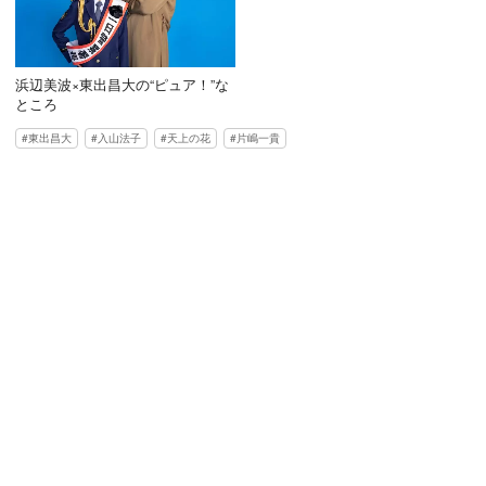
浜辺美波×東出昌大の“ピュア！”な
ところ
東出昌大
入山法子
天上の花
片嶋一貴