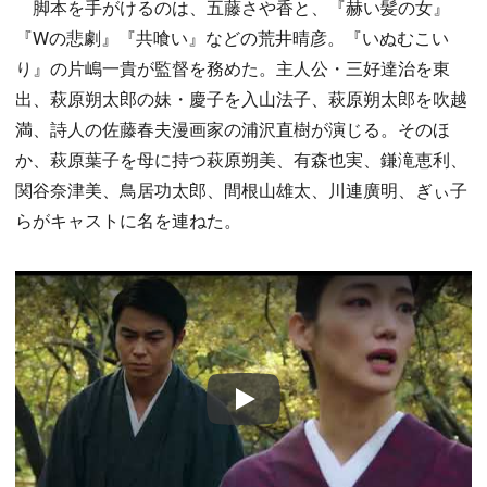
脚本を手がけるのは、五藤さや香と、『赫い髪の女』
『Wの悲劇』『共喰い』などの荒井晴彦。『いぬむこい
り』の片嶋一貴が監督を務めた。主人公・三好達治を東
出、萩原朔太郎の妹・慶子を入山法子、萩原朔太郎を吹越
満、詩人の佐藤春夫漫画家の浦沢直樹が演じる。そのほ
か、萩原葉子を母に持つ萩原朔美、有森也実、鎌滝恵利、
関谷奈津美、鳥居功太郎、間根山雄太、川連廣明、ぎぃ子
らがキャストに名を連ねた。
Play