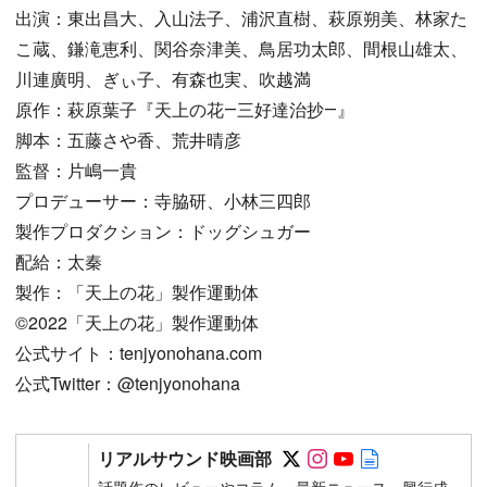
出演：東出昌大、入山法子、浦沢直樹、萩原朔美、林家た
こ蔵、鎌滝恵利、関谷奈津美、鳥居功太郎、間根山雄太、
川連廣明、ぎぃ子、有森也実、吹越満
原作：萩原葉子『天上の花―三好達治抄―』
脚本：五藤さや香、荒井晴彦
監督：片嶋一貴
プロデューサー：寺脇研、小林三四郎
製作プロダクション：ドッグシュガー
配給：太秦
製作：「天上の花」製作運動体
©︎2022「天上の花」製作運動体
公式サイト：tenjyonohana.com
公式Twitter：@tenjyonohana
Follow on SNS
Follow on SNS
Follow on SN
Author web 
リアルサウンド映画部