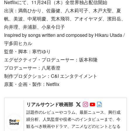
Netflixにて、11月24日（木）全世界独占配信開始
出演：満島ひかり、佐藤健、八木莉可子、木戸大聖、夏
帆、美波、中尾明慶、荒木飛羽、アオイヤマダ、濱田岳、
向井理、井浦新、小泉今日子
Inspired by songs written and composed by Hikaru Utada /
宇多田ヒカル
監督・脚本：寒竹ゆり
エグゼクティブ・プロデューサー：坂本和隆
プロデューサー：八尾香澄
制作プロダクション：C&I エンタテイメント
原案・企画・製作：Netflix
Follow on SNS
Follow on SNS
Follow on SN
Author web 
リアルサウンド映画部
話題作のレビューやコラム、最新ニュース、興行成
績分析、人気監督や役者へのインタビューまで、今
観るべき映画やドラマ、アニメなどのヒントとなる