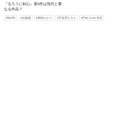
『るろうに剣心』第3作は現代と重
なる作品？
Netflix
佐藤健
満島ひかり
宇多田ヒカル
First Love 初恋