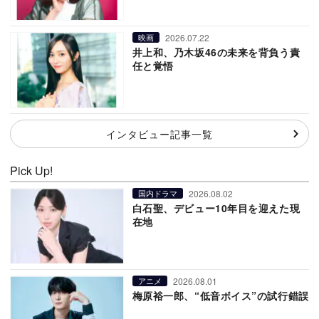
2026.07.22
映画
井上和、乃木坂46の未来を背負う責
任と覚悟
インタビュー記事一覧
Pick Up!
2026.08.02
国内ドラマ
白石聖、デビュー10年目を迎えた現
在地
2026.08.01
アニメ
梅原裕一郎、“低音ボイス”の試行錯誤