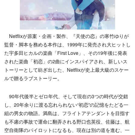
Netflixが原案・企画・製作、『天使の恋』の寒竹ゆりが
監督・脚本を務める本作は、1999年に発売され大ヒットし
た宇多田ヒカルの楽曲「First Love」、その19年後に発表
された楽曲「初恋」の2曲にインスパイアされ、新しいス
トーリーとして紡ぎ出した、Netflixが史上最大級のスケー
ルで贈るラブストーリー。
90年代後半とゼロ年代、そして現在の3つの時代が交錯
し、20年余りに渡る忘れられない“初恋”の記憶をたどる一
組の男女の物語。満島は、フライトアテンダントを目指す
も不慮の事故で運命に翻弄される野口也英役、佐藤は、航
空自衛隊のパイロットになるも、現在は別の道を進む、一