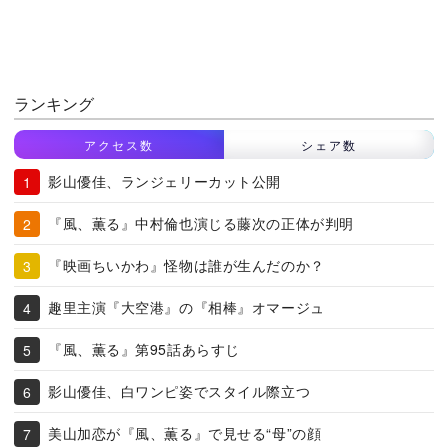
ランキング
アクセス数
シェア数
影山優佳、ランジェリーカット公開
『風、薫る』中村倫也演じる藤次の正体が判明
『映画ちいかわ』怪物は誰が生んだのか？
趣里主演『大空港』の『相棒』オマージュ
『風、薫る』第95話あらすじ
影山優佳、白ワンピ姿でスタイル際立つ
美山加恋が『風、薫る』で見せる“母”の顔