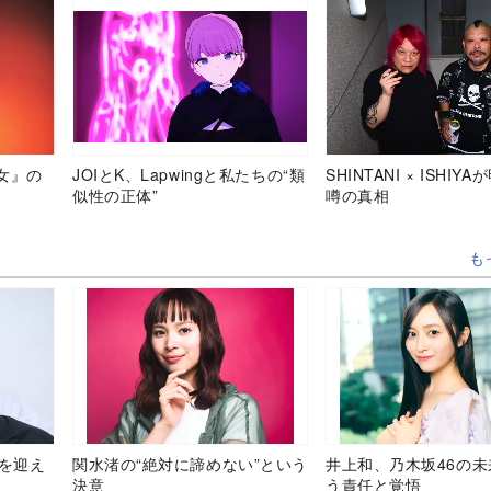
女』の
JOIとK、Lapwingと私たちの“類
SHINTANI × ISHIY
似性の正体”
噂の真相
も
目を迎え
関水渚の“絶対に諦めない”という
井上和、乃木坂46の
決意
う責任と覚悟