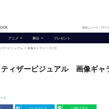
BOOK
映画ニュース・TVド
アニメ
舞台
プレゼント
ィザービジュアル
画像ギャラリー【1/1】
』ティザービジュアル 画像ギャ
レード
ア
ブックマーク
LINEで送る