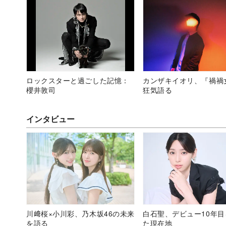
ロックスターと過ごした記憶：
カンザキイオリ、『禍禍
櫻井敦司
狂気語る
インタビュー
川﨑桜×小川彩、乃木坂46の未来
白石聖、デビュー10年
を語る
た現在地