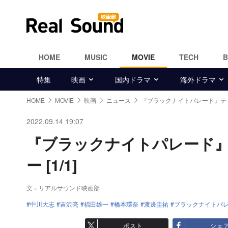
HOME
MUSIC
MOVIE
TECH
特集
映画
国内ドラマ
海外ドラマ
HOME
MOVIE
映画
ニュース
『ブラックナイトパレード』テ
2022.09.14 19:07
『ブラックナイトパレード
ー [1/1]
文＝リアルサウンド映画部
中川大志
吉沢亮
福田雄一
橋本環奈
渡邊圭祐
ブラックナイトパ
ポスト
シェ