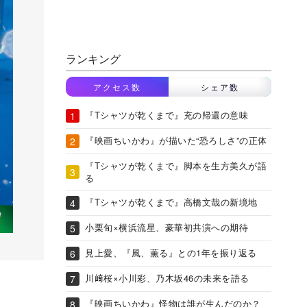
ランキング
アクセス数
シェア数
『Tシャツが乾くまで』充の帰還の意味
『映画ちいかわ』が描いた“恐ろしさ”の正体
『Tシャツが乾くまで』脚本を生方美久が語
る
『Tシャツが乾くまで』高橋文哉の新境地
小栗旬×横浜流星、豪華初共演への期待
見上愛、『風、薫る』との1年を振り返る
川﨑桜×小川彩、乃木坂46の未来を語る
『映画ちいかわ』怪物は誰が生んだのか？