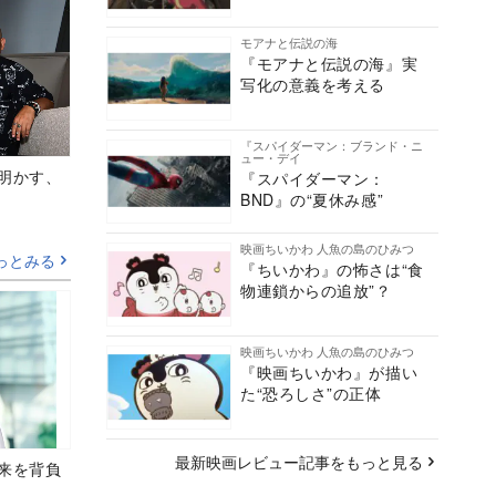
モアナと伝説の海
『モアナと伝説の海』実
写化の意義を考える
『スパイダーマン：ブランド・ニ
ュー・デイ
Aが明かす、
『スパイダーマン：
BND』の“夏休み感”
映画ちいかわ 人魚の島のひみつ
っとみる
『ちいかわ』の怖さは“食
物連鎖からの追放”？
映画ちいかわ 人魚の島のひみつ
『映画ちいかわ』が描い
た“恐ろしさ”の正体
最新映画レビュー記事をもっと見る
未来を背負