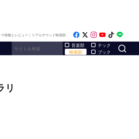
Like on Facebook
Follow on x
Follow on Inst
Follow on Y
Follow on
Follo
ラマ情報とレビュー｜リアルサウンド映画部
サ
音楽部
テック
映画部
ブック
ラリ