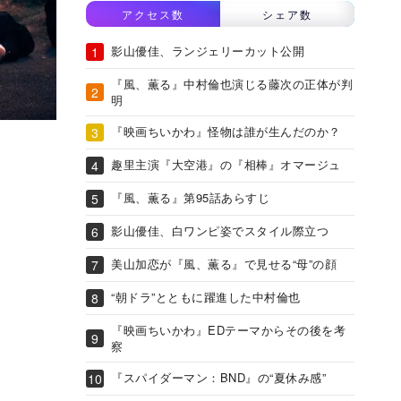
アクセス数
シェア数
影山優佳、ランジェリーカット公開
『風、薫る』中村倫也演じる藤次の正体が判
明
『映画ちいかわ』怪物は誰が生んだのか？
趣里主演『大空港』の『相棒』オマージュ
『風、薫る』第95話あらすじ
影山優佳、白ワンピ姿でスタイル際立つ
美山加恋が『風、薫る』で見せる“母”の顔
“朝ドラ”とともに躍進した中村倫也
『映画ちいかわ』EDテーマからその後を考
察
『スパイダーマン：BND』の“夏休み感”