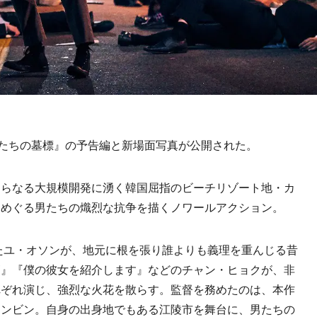
たちの墓標』の予告編と新場面写真が公開された。
らなる大規模開発に湧く韓国屈指のビーチリゾート地・カ
をめぐる男たちの熾烈な抗争を描くノワールアクション。
たユ・オソンが、地元に根を張り誰よりも義理を重んじる昔
高』『僕の彼女を紹介します』などのチャン・ヒョクが、非
れぞれ演じ、強烈な火花を散らす。監督を務めたのは、本作
ヨンビン。自身の出身地でもある江陵市を舞台に、男たちの