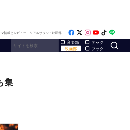
Like on Facebook
Follow on x
Follow on Inst
Follow on Y
Follow on
Follo
ラマ情報とレビュー｜リアルサウンド映画部
サ
音楽部
テック
映画部
ブック
も集