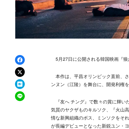
Facebookでシェア
5月27日に公開される韓国映画『狼
xでポスト
本作は、平昌オリンピック直前、さ
はてなブックマーク
ンヌン（江陵）を舞台に、開発利権
LINEで送る
『友へ チング』で数々の賞に輝い
気質のヤクザものキルソク、『火山
情な新興組織のボス、ミンソクをそ
が長編デビューとなった新鋭ユン・