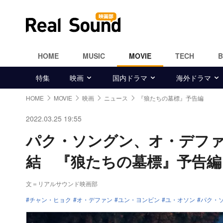
HOME
MUSIC
MOVIE
TECH
特集
映画
国内ドラマ
海外ドラマ
HOME
MOVIE
映画
ニュース
『狼たちの墓標』予告編
2022.03.25 19:55
パク・ソングン、オ・デフ
結 『狼たちの墓標』予告編
文＝リアルサウンド映画部
チャン・ヒョク
オ・デファン
ユン・ヨンビン
ユ・オソン
パク・