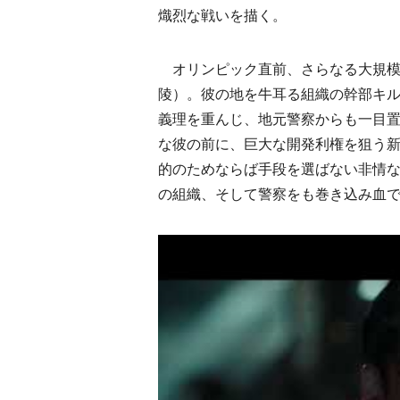
熾烈な戦いを描く。
オリンピック直前、さらなる大規模
陵）。彼の地を牛耳る組織の幹部キ
義理を重んじ、地元警察からも一目
な彼の前に、巨大な開発利権を狙う
的のためならば手段を選ばない非情な
の組織、そして警察をも巻き込み血