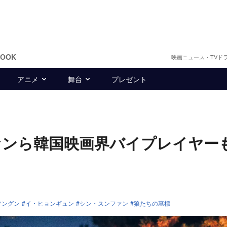
BOOK
映画ニュース・TVド
アニメ
舞台
プレゼント
ァンら韓国映画界バイプレイヤー
ソングン
イ・ヒョンギュン
シン・スンファン
狼たちの墓標