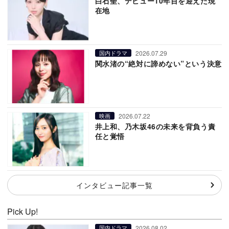
白石聖、デビュー10年目を迎えた現
在地
2026.07.29
国内ドラマ
関水渚の“絶対に諦めない”という決意
2026.07.22
映画
井上和、乃木坂46の未来を背負う責
任と覚悟
インタビュー記事一覧
Pick Up!
2026.08.02
国内ドラマ