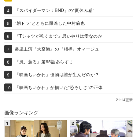
『スパイダーマン：BND』の“夏休み感”
“朝ドラ”とともに躍進した中村倫也
『Tシャツが乾くまで』思いやりは愛なのか
趣里主演『大空港』の『相棒』オマージュ
『風、薫る』第95話あらすじ
『映画ちいかわ』怪物は誰が生んだのか？
『映画ちいかわ』が描いた“恐ろしさ”の正体
21:14更新
画像ランキング