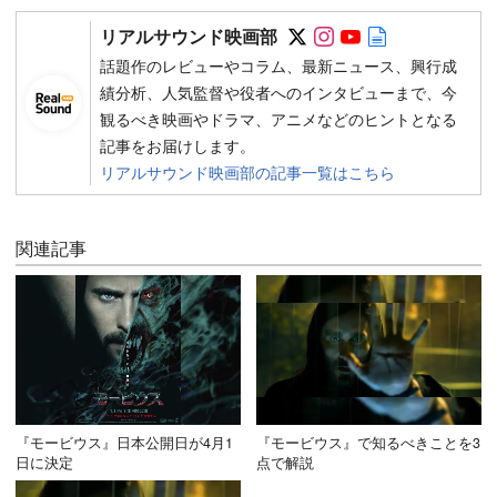
Follow on SNS
Follow on SNS
Follow on SN
Author web 
リアルサウンド映画部
話題作のレビューやコラム、最新ニュース、興行成
績分析、人気監督や役者へのインタビューまで、今
観るべき映画やドラマ、アニメなどのヒントとなる
記事をお届けします。
リアルサウンド映画部の記事一覧はこちら
関連記事
『モービウス』日本公開日が4月1
『モービウス』で知るべきことを3
日に決定
点で解説