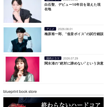
白石聖、デビュー10年目を迎えた現
在地
2026.08.01
アニメ
梅原裕一郎、“低音ボイス”の試行錯誤
2026.07.29
国内ドラマ
関水渚の“絶対に諦めない”という決意
blueprint book store