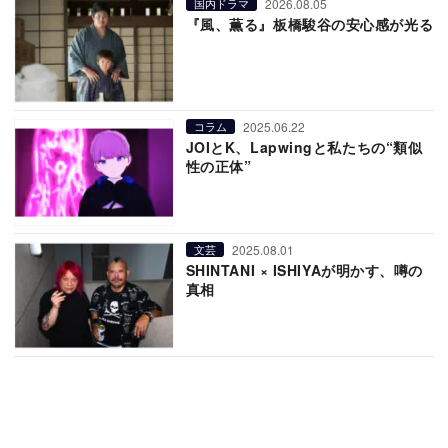
2026.08.05
国内ドラマ
『風、薫る』板橋駿谷の安心感が光る
2025.06.22
コラム
JOIとK、Lapwingと私たちの“類似
性の正体”
2025.08.01
文芸
SHINTANI × ISHIYAが明かす、噂の
真相