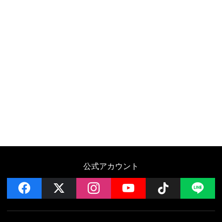
公式アカウント
facebook
x
instagram
YouTube
Follow on 
LI