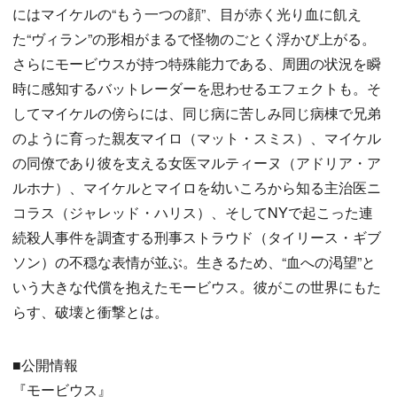
にはマイケルの“もう一つの顔”、目が赤く光り血に飢え
た“ヴィラン”の形相がまるで怪物のごとく浮かび上がる。
さらにモービウスが持つ特殊能力である、周囲の状況を瞬
時に感知するバットレーダーを思わせるエフェクトも。そ
してマイケルの傍らには、同じ病に苦しみ同じ病棟で兄弟
のように育った親友マイロ（マット・スミス）、マイケル
の同僚であり彼を支える女医マルティーヌ（アドリア・ア
ルホナ）、マイケルとマイロを幼いころから知る主治医ニ
コラス（ジャレッド・ハリス）、そしてNYで起こった連
続殺人事件を調査する刑事ストラウド（タイリース・ギブ
ソン）の不穏な表情が並ぶ。生きるため、“血への渇望”と
いう大きな代償を抱えたモービウス。彼がこの世界にもた
らす、破壊と衝撃とは。
■公開情報
『モービウス』