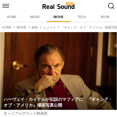
HOME
MUSIC
MOVIE
TECH
BOOK
HOME
MOVIE
映画
ニュース
『ギャング・オブ・アメリカ』場面写
ハーヴェイ・カイテルが伝説のマフィアに 『ギャング・
オブ・アメリカ』場面写真公開
文＝リアルサウンド映画部