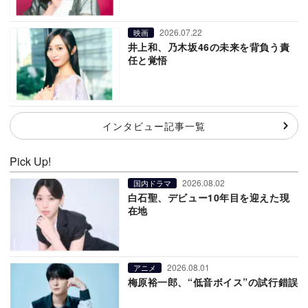
2026.07.22
映画
井上和、乃木坂46の未来を背負う責
任と覚悟
インタビュー記事一覧
Pick Up!
2026.08.02
国内ドラマ
白石聖、デビュー10年目を迎えた現
在地
2026.08.01
アニメ
梅原裕一郎、“低音ボイス”の試行錯誤