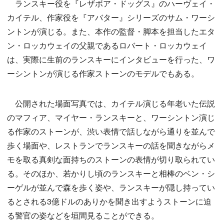
ランスキー役を『レザボア・ドッグス』のハーヴェイ・
カイテル、作家役を『アバター』シリーズのサム・ワーシ
ントンが演じる。また、本作の監督・脚本を担当したエタ
ン・ロッカウェイの父親であるロバート・ロッカウェイ
は、実際に生前のランスキーにインタビューを行った、ワ
ーシントンが演じる作家ストーンのモデルでもある。
公開された場面写真では、カイテル演じる年老いた伝説
のマフィア、マイヤー・ランスキーと、ワーシントン演じ
る作家のストーンが、渋い表情で話しながら通りを並んで
歩く場面や、レストランでランスキーの話を聞きながらメ
モを取る真剣な面持ちのストーンの表情が切り取られてい
る。そのほか、若かりし頃のランスキーと相棒のベン・シ
ーゲルが並んで森を歩く姿や、ランスキーが隠し持ってい
るとされる3億ドルのありかを聞き出すようストーンに迫
る警官の姿などを垣間見ることができる。