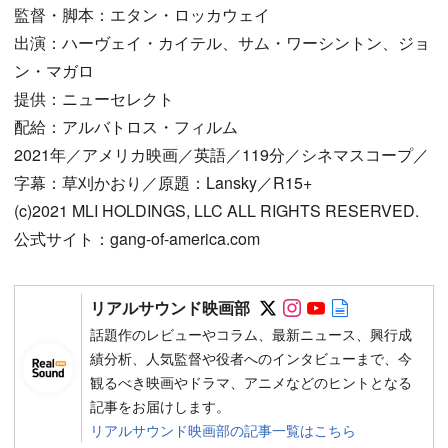
監督・脚本：エタン・ロッカウェイ
出演：ハーヴェイ・カイテル、サム・ワーシントン、ジョ
ン・マガロ
提供：ニューセレクト
配給：アルバトロス・フィルム
2021年／アメリカ映画／英語／119分／シネマスコープ／
字幕：草刈かおり／原題：Lansky／R15+
(c)2021 MLI HOLDINGS, LLC ALL RIGHTS RESERVED.
公式サイト：gang-of-america.com
Follow on SNS
Follow on SNS
Follow on SN
Author web 
リアルサウンド映画部
話題作のレビューやコラム、最新ニュース、興行成
績分析、人気監督や役者へのインタビューまで、今
観るべき映画やドラマ、アニメなどのヒントとなる
記事をお届けします。
リアルサウンド映画部の記事一覧はこちら