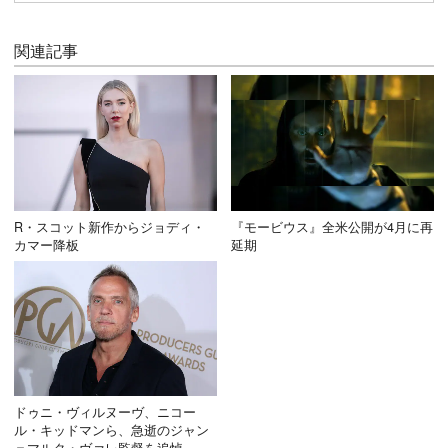
関連記事
R・スコット新作からジョディ・
『モービウス』全米公開が4月に再
カマー降板
延期
ドゥニ・ヴィルヌーヴ、ニコー
ル・キッドマンら、急逝のジャン
＝マルク・ヴァレ監督を追悼