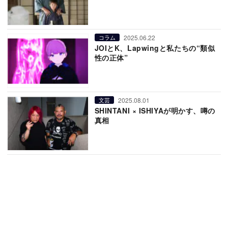
2025.06.22
コラム
JOIとK、Lapwingと私たちの“類似
性の正体”
2025.08.01
文芸
SHINTANI × ISHIYAが明かす、噂の
真相