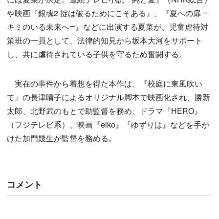
や映画『銀魂2 掟は破るためにこそある』、『夏への扉 ―
キミのいる未来へ―』などに出演する夏菜が、児童虐待対
策班の一員として、法律的知見から坂本大河をサポート
し、共に虐待されている子供を守るため奮闘する。
実在の事件から着想を得た本作は、『校庭に東風吹い
て』の長津晴子によるオリジナル脚本で映画化され、勝新
太郎、北野武のもとで助監督を務め、ドラマ『HERO』
（フジテレビ系）、映画『eiko』『ゆずりは』などを手が
けた加門幾生が監督を務める。
コメント