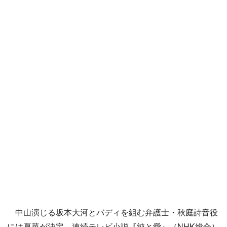
中山演じる坂本大河とバディを組む弁護士・秋庭詩音役
には夏菜が決定。連続テレビ小説『純と愛』（NHK総合）