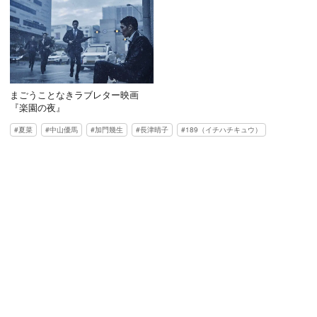
まごうことなきラブレター映画
『楽園の夜』
夏菜
中山優馬
加門幾生
長津晴子
189（イチハチキュウ）