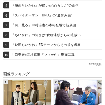
『映画ちいかわ』が描いた“恐ろしさ”の正体
『スパイダーマン：BND』の“夏休み感”
『風、薫る』中村倫也の本格登場で新展開
『ちいかわ』の怖さは“食物連鎖からの追放”？
『映画ちいかわ』EDテーマからその後を考察
川口春奈×高杉真宙『ママせか』場面写真
13:13更新
画像ランキング