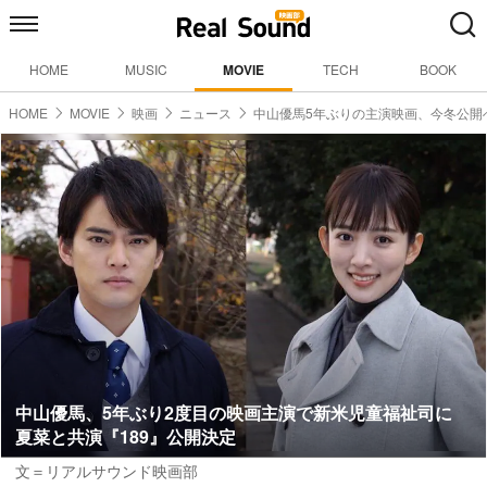
HOME
MUSIC
MOVIE
TECH
BOOK
HOME
MOVIE
映画
ニュース
中山優馬5年ぶりの主演映画、今冬公開
中山優馬、5年ぶり2度目の映画主演で新米児童福祉司に
夏菜と共演『189』公開決定
文＝リアルサウンド映画部