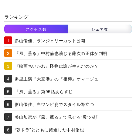
ランキング
アクセス数
シェア数
影山優佳、ランジェリーカット公開
『風、薫る』中村倫也演じる藤次の正体が判明
『映画ちいかわ』怪物は誰が生んだのか？
趣里主演『大空港』の『相棒』オマージュ
『風、薫る』第95話あらすじ
影山優佳、白ワンピ姿でスタイル際立つ
美山加恋が『風、薫る』で見せる“母”の顔
“朝ドラ”とともに躍進した中村倫也