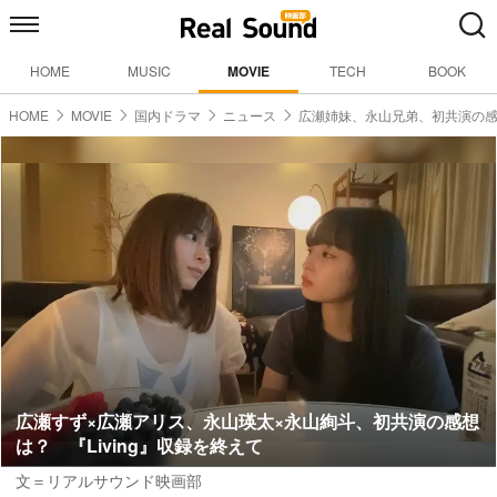
HOME
MUSIC
MOVIE
TECH
BOOK
HOME
MOVIE
国内ドラマ
ニュース
広瀬姉妹、永山兄弟、初共演の
広瀬すず×広瀬アリス、永山瑛太×永山絢斗、初共演の感想
は？ 『Living』収録を終えて
文＝リアルサウンド映画部