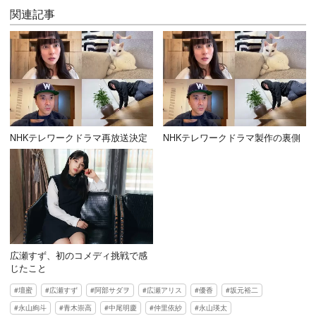
関連記事
NHKテレワークドラマ再放送決定
NHKテレワークドラマ製作の裏側
広瀬すず、初のコメディ挑戦で感
じたこと
壇蜜
広瀬すず
阿部サダヲ
広瀬アリス
優香
坂元裕二
永山絢斗
青木崇高
中尾明慶
仲里依紗
永山瑛太