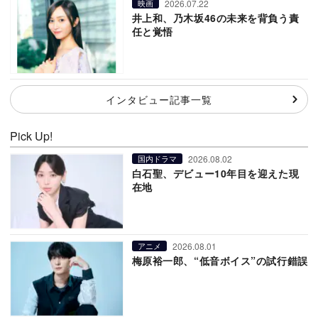
2026.07.22
映画
井上和、乃木坂46の未来を背負う責
任と覚悟
インタビュー記事一覧
Pick Up!
2026.08.02
国内ドラマ
白石聖、デビュー10年目を迎えた現
在地
2026.08.01
アニメ
梅原裕一郎、“低音ボイス”の試行錯誤