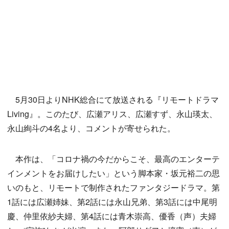
5月30日よりNHK総合にて放送される『リモートドラマ
Living』。このたび、広瀬アリス、広瀬すず、永山瑛太、
永山絢斗の4名より、コメントが寄せられた。
本作は、「コロナ禍の今だからこそ、最高のエンターテ
インメントをお届けしたい」という脚本家・坂元裕二の思
いのもと、リモートで制作されたファンタジードラマ。第
1話には広瀬姉妹、第2話には永山兄弟、第3話には中尾明
慶、仲里依紗夫婦、第4話には青木崇高、優香（声）夫婦