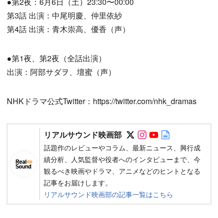
●第2夜：6月6日（土）23:30〜00:00
第3話 出演：中尾明慶、仲里依紗
第4話 出演：青木崇高、優香（声）
●第1夜、第2夜（全話出演）
出演：阿部サダヲ、壇蜜（声）
NHKドラマ公式Twitter：https://twitter.com/nhk_dramas
Follow on SNS
Follow on SNS
Follow on SN
Author web 
リアルサウンド映画部
話題作のレビューやコラム、最新ニュース、興行成
績分析、人気監督や役者へのインタビューまで、今
観るべき映画やドラマ、アニメなどのヒントとなる
記事をお届けします。
リアルサウンド映画部の記事一覧はこちら