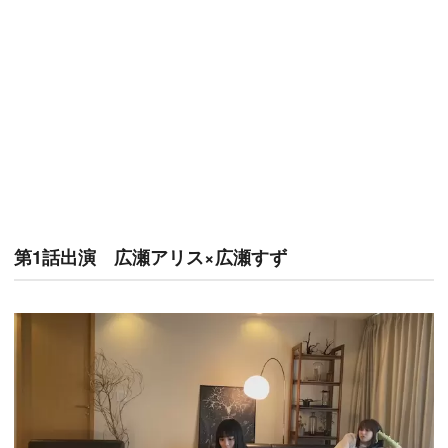
第1話出演 広瀬アリス×広瀬すず