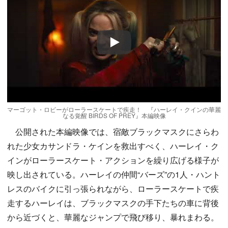
Play
マーゴット・ロビーがローラースケートで疾走！ 『ハーレイ・クインの華麗
なる覚醒 BIRDS OF PREY』本編映像
公開された本編映像では、宿敵ブラックマスクにさらわ
れた少女カサンドラ・ケインを救出すべく、ハーレイ・ク
インがローラースケート・アクションを繰り広げる様子が
映し出されている。ハーレイの仲間“バーズ”の1人・ハント
レスのバイクに引っ張られながら、ローラースケートで疾
走するハーレイは、ブラックマスクの手下たちの車に背後
から近づくと、華麗なジャンプで飛び移り、暴れまわる。