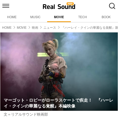
HOME
MUSIC
MOVIE
TECH
BOOK
HOME
MOVIE
映画
ニュース
『ハーレイ・クインの華麗なる覚醒』
マーゴット・ロビーがローラスケートで疾走！ 『ハーレ
イ・クインの華麗なる覚醒』本編映像
文＝リアルサウンド映画部