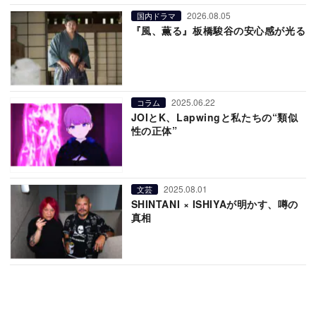
2026.08.05
国内ドラマ
『風、薫る』板橋駿谷の安心感が光る
2025.06.22
コラム
JOIとK、Lapwingと私たちの“類似
性の正体”
2025.08.01
文芸
SHINTANI × ISHIYAが明かす、噂の
真相