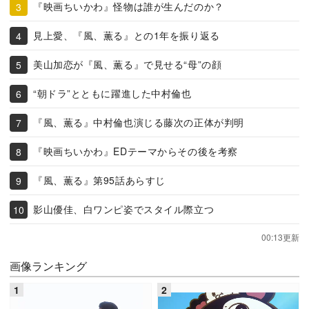
『映画ちいかわ』怪物は誰が生んだのか？
見上愛、『風、薫る』との1年を振り返る
美山加恋が『風、薫る』で見せる“母”の顔
“朝ドラ”とともに躍進した中村倫也
『風、薫る』中村倫也演じる藤次の正体が判明
『映画ちいかわ』EDテーマからその後を考察
『風、薫る』第95話あらすじ
影山優佳、白ワンピ姿でスタイル際立つ
00:13更新
画像ランキング