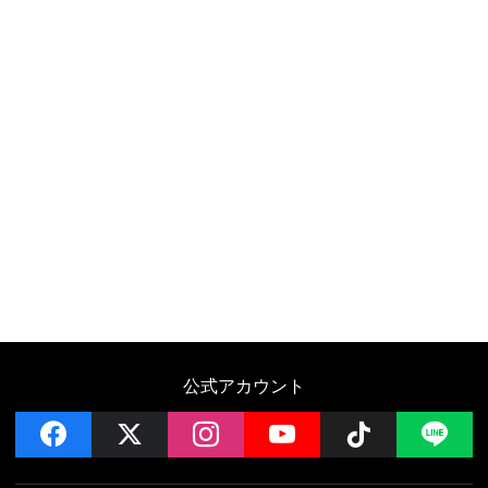
公式アカウント
facebook
x
instagram
YouTube
Follow on 
LI