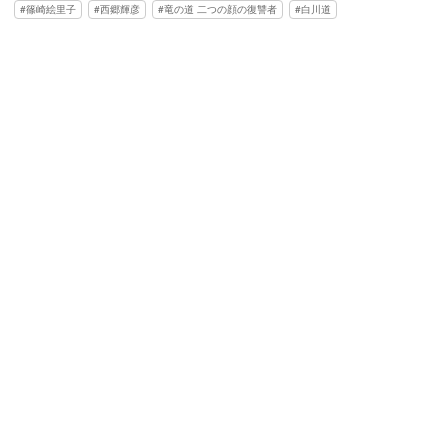
篠崎絵里子
西郷輝彦
竜の道 二つの顔の復讐者
白川道