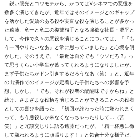
鋭い眼光とコワモテから、かつてはVシネマでの悪役を
数多く演じてきたが、近年ではそのイメージとのギャップ
を活かした愛嬌のある役や実直な役を演じることが多かっ
た遠藤。竜一と竜二の復讐相手となる強欲な社長・源平と
して、今作で久々の悪役を演じることについては、「『も
う一回やりたいなあ』と常に思っていました」と心境を明
かした。そのうえで、「最近は自分でも『ウソだろ!?』っ
て思うくらい小学生が慕ってくれるようになりましたが、
まず子供たちがドン引きするだろうなあ（笑）」と、近年
の出演作でのイメージが定着した子供たちへの影響を予
想。しかし、「でも、それが役者の醍醐味ですからね」と
続け、さまざまな役柄を演じることができることへの役者
としての喜びを語った。「初回が終わった時に嫌われまく
って、もう悪役しか来なくなっちゃったりして…（苦
笑）」と冗談交じりに語る遠藤だったが、「精一杯悪に徹
して嫌われるように頑張ります！」と気合十分な様子だ。