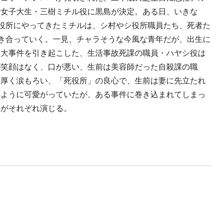
な女子大生・三樹ミチル役に黒島が決定。ある日、いきな
シ役所にやってきたミチルは、シ村やシ役所職員たち、死者た
向き合っていく。一見、チャラそうな今風な青年だが、出生に
に大事件を引き起こした、生活事故死課の職員・ハヤシ役は
が笑顔はなく、口が悪い、生前は美容師だった自殺課の職
に厚く涙もろい、「死役所」の良心で、生前は妻に先立たれ
のように可愛がっていたが、ある事件に巻き込まれてしまっ
んがそれぞれ演じる。