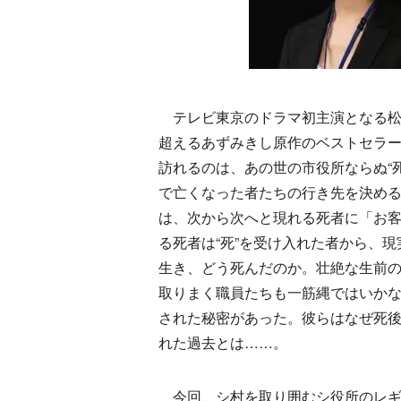
テレビ東京のドラマ初主演となる松岡
超えるあずみきし原作のベストセラ
訪れるのは、あの世の市役所ならぬ“
で亡くなった者たちの行き先を決め
は、次から次へと現れる死者に「お
る死者は“死”を受け入れた者から、
生き、どう死んだのか。壮絶な生前
取りまく職員たちも一筋縄ではいか
された秘密があった。彼らはなぜ死
れた過去とは……。
今回、シ村を取り囲むシ役所のレギ