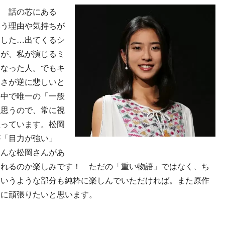
！ 話の芯にある
いう理由や気持ちが
ました…出てくるシ
すが、私が演じるミ
くなった人。でもキ
るさが逆に悲しいと
の中で唯一の「一般
と思うので、常に視
思っています。松岡
が「目力が強い」
そんな松岡さんがあ
られるのか楽しみです！ ただの「重い物語」ではなく、ち
というような部分も純粋に楽しんでいただければ。また原作
うに頑張りたいと思います。