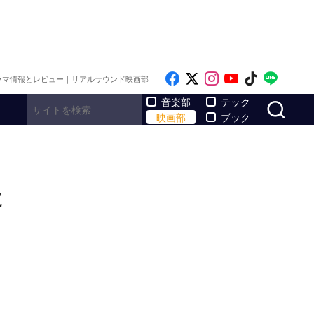
Like on Facebook
Follow on x
Follow on Inst
Follow on Y
Follow on
Follo
ラマ情報とレビュー｜リアルサウンド映画部
サ
音楽部
テック
映画部
ブック
役に