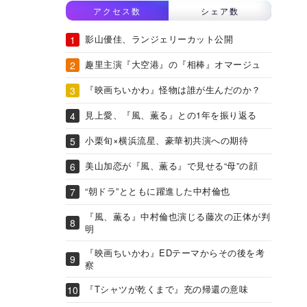
アクセス数
シェア数
影山優佳、ランジェリーカット公開
趣里主演『大空港』の『相棒』オマージュ
『映画ちいかわ』怪物は誰が生んだのか？
見上愛、『風、薫る』との1年を振り返る
小栗旬×横浜流星、豪華初共演への期待
美山加恋が『風、薫る』で見せる“母”の顔
“朝ドラ”とともに躍進した中村倫也
『風、薫る』中村倫也演じる藤次の正体が判
明
『映画ちいかわ』EDテーマからその後を考
察
『Tシャツが乾くまで』充の帰還の意味