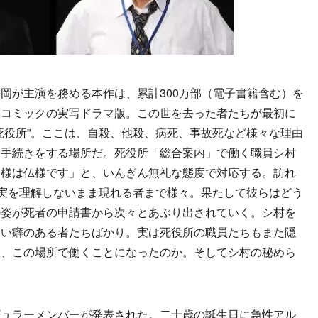
が主演を務める本作は、累計300万部（電子書籍含む）を
ーコミックの実写ドラマ版。この世を去った者たちが最初に
死役所”。ここは、自殺、他殺、病死、事故死など様々な理由
る手続きをする場所だ。死役所「総合案内」で働く職員シ村
客様は仏様です」と、いんぎん無礼な態度で対応する。訪れ
現実を理解しないまま現れる者まで様々。果たして彼らはどう
の姿が死者の申請書から次々とあぶり出されていく。シ村を
ない癖のある者たちばかり。実は死役所の職員たちもまた隠
後、この場所で働くことになったのか。そしてシ村の秘めら
ュラーメンバーが発表された。二十歳の誕生日に急性アル