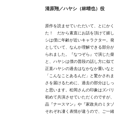
清原翔／ハヤシ（林晴也）役
原作を読ませていただいて、とにか
た！ だから素直にお話を頂けて嬉
シは僕に年齢が近いキャラクター。
としていて、なんか理解できる部分
られました。『なつぞら』で演じた
と、ハヤシは僕の普段の話し方に似
正直ハヤシの過去はなかなか重いな
「こんなことあるんだ」と驚かされま
さを届けるために、過去の部分はし
と思います。松岡さんの印象はズバリ、
初めて共演させていただくのですが
品『ナースマン』や『家政夫のミタ
それぞれ凄く表情が違うので、ご一