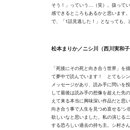
そう！」っていう…（笑）。扱って
感できるところもあるかと思います。
で、「1話見逃した！」となっても、
松本まりか／ニシ川（西川実和子
「死後にその死と向き合う世界」を
て夢中で読んでいます！ とてもシ
メッセージがあり、読み手に問いを
して最後は読み手の想像を超えた先
えて来る本当に興味深い作品だと思
向き合う事で人生を見つめ直せる“シ
欲しいなと思いました。私の演じる
する恐ろしい過去の持ち主。シ村さ