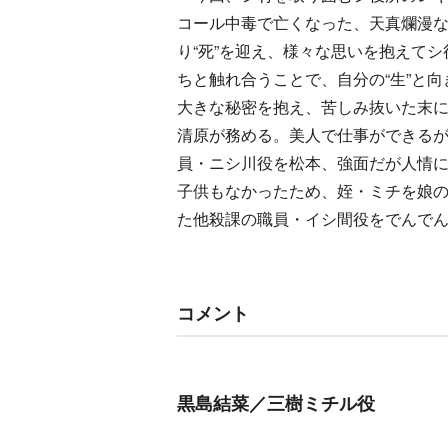
コール中毒で亡くなった、天真爛漫
り“死”を迎え、様々な思いを抱えて
ちと触れ合うことで、自分の“生”と
大きな秘密を抱え、苦しみ抜いた末
清原が務める。美人で仕事ができる
員・ニシ川役を松本、強面だが人情
子供もなかったため、姪・ミチを娘
た他殺課の職員・イシ間役をでんで
コメント
黒島結菜／三樹ミチル役