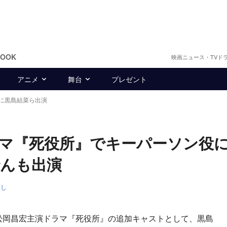
BOOK
映画ニュース・TVド
アニメ
舞台
プレゼント
に黒島結菜ら出演
ラマ『死役所』でキーパーソン
でんも出演
きし
松岡昌宏主演ドラマ『死役所』の追加キャストとして、黒島