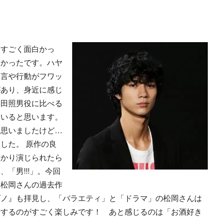
くすごく面白かっ
しかったです。ハヤ
発言や行動がフワッ
があり、身近に感じ
柴田照男役に比べる
ていると思います。
と思いましたけど…
した。 原作の良
っかり演じられたら
「男!!!」。今回
、松岡さんの過去作
ゾノ』も拝見し、「バラエティ」と「ドラマ」の松岡さんは
緒するのがすごく楽しみです！ あと感じるのは「お酒好き