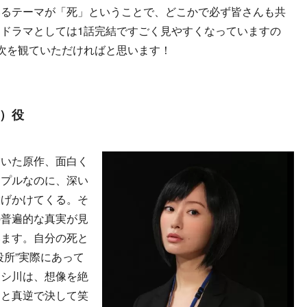
いるテーマが「死」ということで、どこかで必ず皆さんも共
ドラマとしては1話完結ですごく見やすくなっていますの
次を観ていただければと思います！
）役
描いた原作、面白く
ンプルなのに、深い
投げかけてくる。そ
の普遍的な真実が見
います。自分の死と
役所”実際にあって
ニシ川は、想像を絶
んと真逆で決して笑