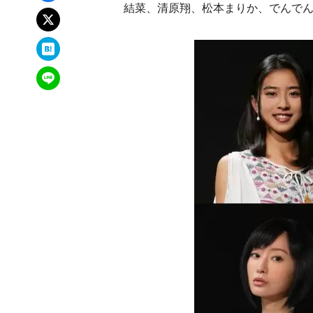
結菜、清原翔、松本まりか、でんで
xでポスト
はてなブックマーク
LINEで送る