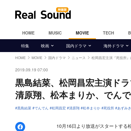
HOME
MUSIC
MOVIE
TECH
特集
映画
国内ドラマ
海外ドラマ
HOME
MOVIE
国内ドラマ
ニュース
松岡昌宏主演『死役所』
2019.09.19 07:00
黒島結菜、松岡昌宏主演ド
清原翔、松本まりか、でん
黒島結菜
でんでん
松岡昌宏
清原翔
松本まりか
死役所
あずみ
Facebookでシェア
10月16日より放送がスタートする