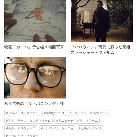
映画『カニバ』予告編＆場面写真
『ハロウィン』現代に蘇った元祖
スラッシャー・フィルム
松江哲明の『ザ・バニシング』評
アルバ・ロルヴァケル
幸福なラザロ
アリーチェ・ロルヴァケル
アドリアーノ・タルディオーロ
アニェーゼ・グラツィアーニ
ルカ・チコヴァーニ
トンマーゾ・ラーニョ
セルジ・ロペス
ニコレッタ・ブラスキ