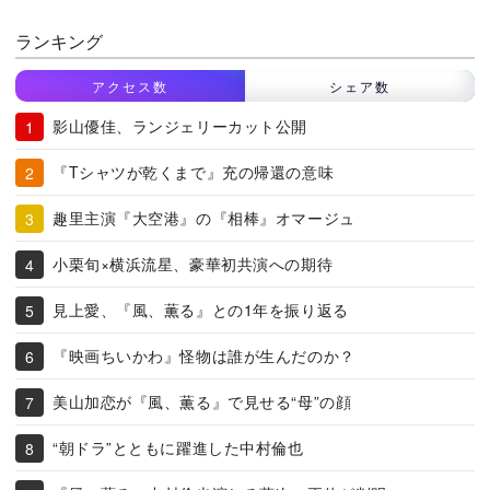
ランキング
アクセス数
シェア数
影山優佳、ランジェリーカット公開
『Tシャツが乾くまで』充の帰還の意味
趣里主演『大空港』の『相棒』オマージュ
小栗旬×横浜流星、豪華初共演への期待
見上愛、『風、薫る』との1年を振り返る
『映画ちいかわ』怪物は誰が生んだのか？
美山加恋が『風、薫る』で見せる“母”の顔
“朝ドラ”とともに躍進した中村倫也