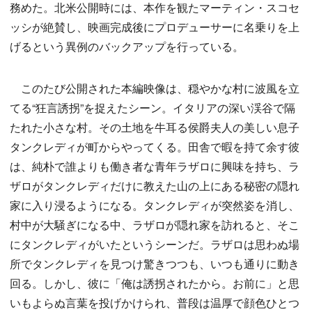
務めた。北米公開時には、本作を観たマーティン・スコセ
ッシが絶賛し、映画完成後にプロデューサーに名乗りを上
げるという異例のバックアップを行っている。
このたび公開された本編映像は、穏やかな村に波風を立
てる“狂言誘拐”を捉えたシーン。イタリアの深い渓谷で隔
たれた小さな村。その土地を牛耳る侯爵夫人の美しい息子
タンクレディが町からやってくる。田舎で暇を持て余す彼
は、純朴で誰よりも働き者な青年ラザロに興味を持ち、ラ
ザロがタンクレディだけに教えた山の上にある秘密の隠れ
家に入り浸るようになる。タンクレディが突然姿を消し、
村中が大騒ぎになる中、ラザロが隠れ家を訪れると、そこ
にタンクレディがいたというシーンだ。ラザロは思わぬ場
所でタンクレディを見つけ驚きつつも、いつも通りに動き
回る。しかし、彼に「俺は誘拐されたから。お前に」と思
いもよらぬ言葉を投げかけられ、普段は温厚で顔色ひとつ