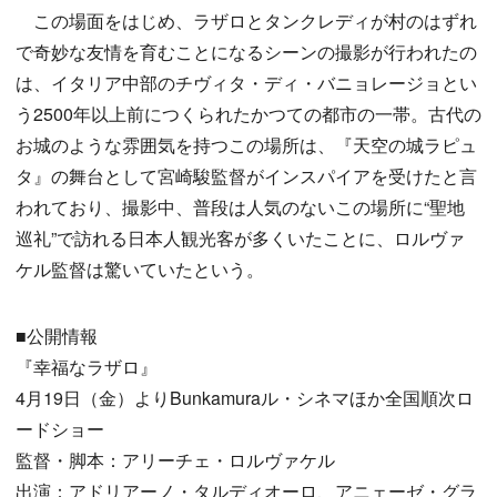
この場面をはじめ、ラザロとタンクレディが村のはずれ
で奇妙な友情を育むことになるシーンの撮影が行われたの
は、イタリア中部のチヴィタ・ディ・バニョレージョとい
う2500年以上前につくられたかつての都市の一帯。古代の
お城のような雰囲気を持つこの場所は、『天空の城ラピュ
タ』の舞台として宮崎駿監督がインスパイアを受けたと言
われており、撮影中、普段は人気のないこの場所に“聖地
巡礼”で訪れる日本人観光客が多くいたことに、ロルヴァ
ケル監督は驚いていたという。
■公開情報
『幸福なラザロ』
4月19日（金）よりBunkamuraル・シネマほか全国順次ロ
ードショー
監督・脚本：アリーチェ・ロルヴァケル
出演：アドリアーノ・タルディオーロ、アニェーゼ・グラ