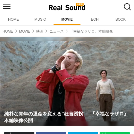
HOME
MUSIC
MOVIE
TECH
BOOK
HOME
MOVIE
映画
ニュース
『幸福なラザロ』本編映像
純朴な青年の運命を変える“狂言誘拐” 『幸福なラザロ』
本編映像公開