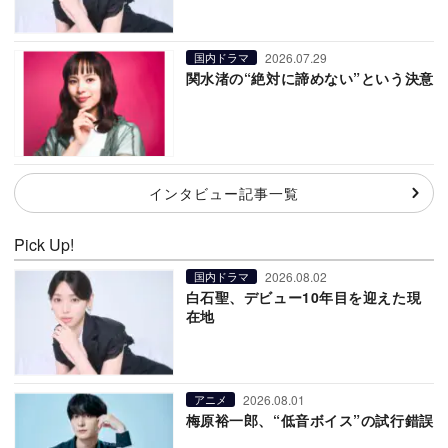
2026.07.29
国内ドラマ
関水渚の“絶対に諦めない”という決意
インタビュー記事一覧
Pick Up!
2026.08.02
国内ドラマ
白石聖、デビュー10年目を迎えた現
在地
2026.08.01
アニメ
梅原裕一郎、“低音ボイス”の試行錯誤