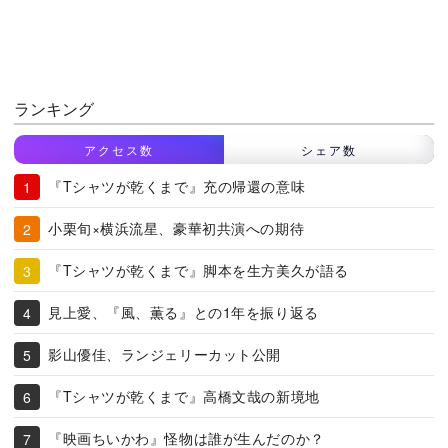
ランキング
アクセス数
シェア数
『Tシャツが乾くまで』充の帰還の意味
小栗旬×横浜流星、豪華初共演への期待
『Tシャツが乾くまで』脚本を生方美久が語る
見上愛、『風、薫る』との1年を振り返る
影山優佳、ランジェリーカット公開
『Tシャツが乾くまで』高橋文哉の新境地
『映画ちいかわ』怪物は誰が生んだのか？