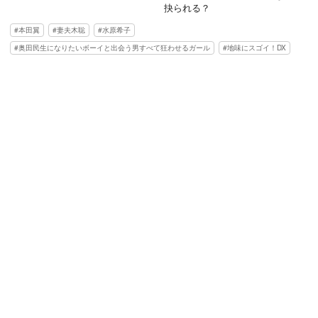
抉られる？
本田翼
妻夫木聡
水原希子
奥田民生になりたいボーイと出会う男すべて狂わせるガール
‎地味にスゴイ！DX