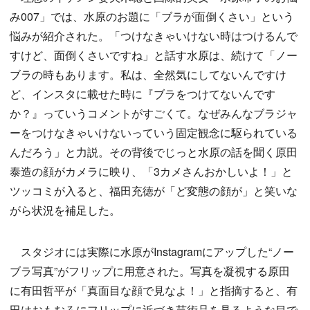
み007」では、水原のお題に「ブラが面倒くさい」という
悩みが紹介された。「つけなきゃいけない時はつけるんで
すけど、面倒くさいですね」と話す水原は、続けて「ノー
ブラの時もあります。私は、全然気にしてないんですけ
ど、インスタに載せた時に『ブラをつけてないんです
か？』っていうコメントがすごくて。なぜみんなブラジャ
ーをつけなきゃいけないっていう固定観念に駆られている
んだろう」と力説。その背後でじっと水原の話を聞く原田
泰造の顔がカメラに映り、「3カメさんおかしいよ！」と
ツッコミが入ると、福田充徳が「ど変態の顔が」と笑いな
がら状況を補足した。
スタジオには実際に水原がInstagramにアップした“ノー
ブラ写真”がフリップに用意された。写真を凝視する原田
に有田哲平が「真面目な顔で見なよ！」と指摘すると、有
田はおもむろにフリップに近づき芸術品を見るような目で