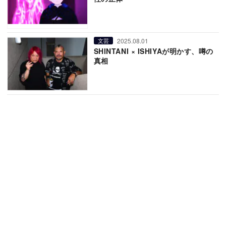
2025.08.01
文芸
SHINTANI × ISHIYAが明かす、噂の
真相