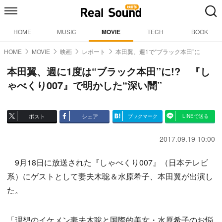
HOME
MUSIC
MOVIE
TECH
BOOK
HOME
MOVIE
映画
レポート
本田翼、週1で“ブラック本田”に
本田翼、週に1度は“ブラック本田”に!? 『し
ゃべくり007』で明かした“深い闇”
ポスト
シェア
ブックマーク
LINEで送る
2017.09.19 10:00
9月18日に放送された『しゃべくり007』（日本テレビ
系）にゲストとして妻夫木聡＆水原希子、本田翼が出演し
た。
「理想のイケメン妻夫木聡と国際的美女・水原希子のお悩