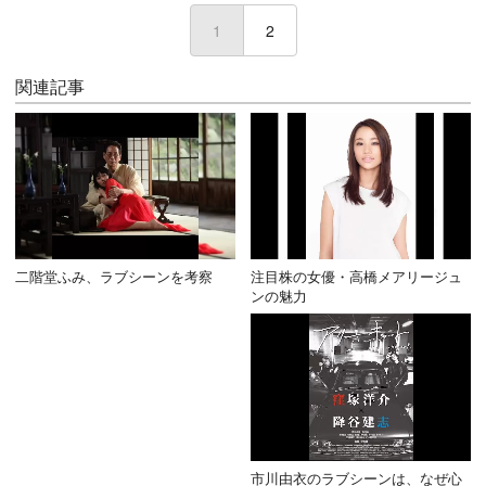
1
(current)
2
関連記事
二階堂ふみ、ラブシーンを考察
注目株の女優・高橋メアリージュ
ンの魅力
市川由衣のラブシーンは、なぜ心