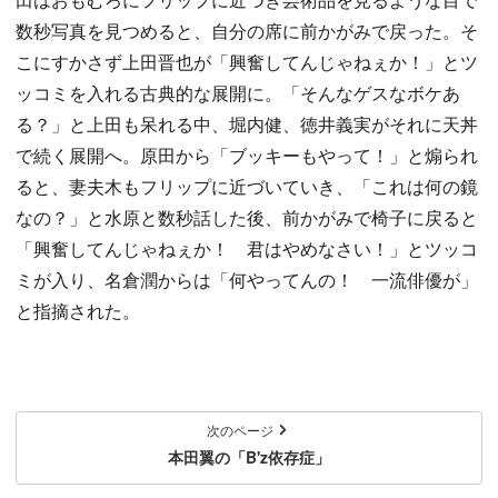
数秒写真を見つめると、自分の席に前かがみで戻った。そ
こにすかさず上田晋也が「興奮してんじゃねぇか！」とツ
ッコミを入れる古典的な展開に。「そんなゲスなボケあ
る？」と上田も呆れる中、堀内健、徳井義実がそれに天丼
で続く展開へ。原田から「ブッキーもやって！」と煽られ
ると、妻夫木もフリップに近づいていき、「これは何の鏡
なの？」と水原と数秒話した後、前かがみで椅子に戻ると
「興奮してんじゃねぇか！ 君はやめなさい！」とツッコ
ミが入り、名倉潤からは「何やってんの！ 一流俳優が」
と指摘された。
次のページ
本田翼の「B'z依存症」