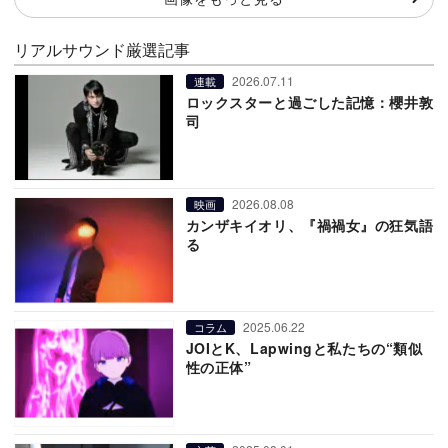
リアルサウンド厳選記事
2026.07.11
連載
ロックスターと過ごした記憶：櫻井敦
司
2026.08.08
映画
カンザキイオリ、『禍禍女』の狂気語
る
2025.06.22
コラム
JOIとK、Lapwingと私たちの“類似
性の正体”