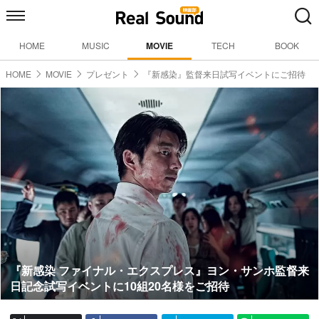
HOME
MUSIC
MOVIE
TECH
BOOK
HOME
MOVIE
プレゼント
『新感染』監督来日試写イベントにご招待
『新感染 ファイナル・エクスプレス』ヨン・サンホ監督来
日記念試写イベントに10組20名様をご招待