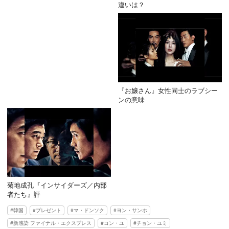
違いは？
『お嬢さん』女性同士のラブシー
ンの意味
菊地成孔『インサイダーズ／内部
者たち』評
韓国
プレゼント
マ・ドンソク
ヨン・サンホ
新感染 ファイナル・エクスプレス
コン・ユ
チョン・ユミ