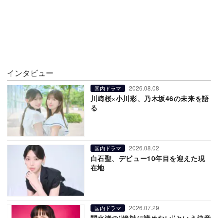
インタビュー
2026.08.08
国内ドラマ
川﨑桜×小川彩、乃木坂46の未来を語
る
2026.08.02
国内ドラマ
白石聖、デビュー10年目を迎えた現
在地
2026.07.29
国内ドラマ
関水渚の“絶対に諦めない”という決意