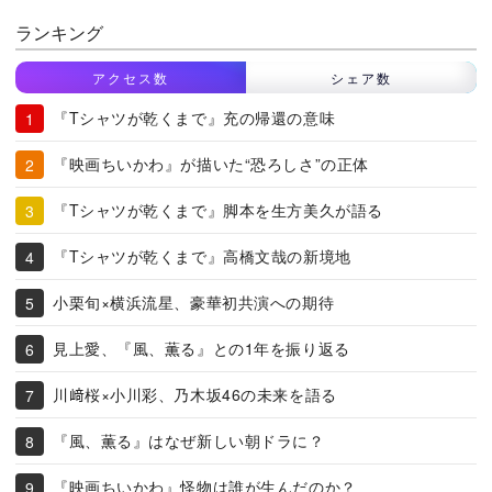
ランキング
アクセス数
シェア数
『Tシャツが乾くまで』充の帰還の意味
『映画ちいかわ』が描いた“恐ろしさ”の正体
『Tシャツが乾くまで』脚本を生方美久が語る
『Tシャツが乾くまで』高橋文哉の新境地
小栗旬×横浜流星、豪華初共演への期待
見上愛、『風、薫る』との1年を振り返る
川﨑桜×小川彩、乃木坂46の未来を語る
『風、薫る』はなぜ新しい朝ドラに？
『映画ちいかわ』怪物は誰が生んだのか？