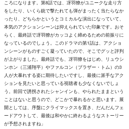
ころになります。第8話では、冴羽獠がユニークな走り方
をしたり、いくら銃で撃たれても弾がまったく当たらなか
ったり、どちらかというとコミカルな演出になっていて、
本気のアクションシーンは抑えられていた印象です。おそ
らく、最終話で冴羽獠がカッコよく締めるための前振りに
なっているのでしょう。このドラマの第1話は、アクショ
ンシーンがものすごく凝っていたので、そこでグッと評判
が上がりました。最終話でも、冴羽獠をはじめ、リュウシ
ンホン（三浦翔平）やファルコン（ブラザー・トム）の3
人が大暴れする姿に期待したいですし、最後に派手なアク
ションを見たいと思っている視聴者も少なくないでしょ
う。前回で誘拐されたシャンインも、やられたままという
ことはないと思うので、どこかで暴れるかと思います。展
開としては、序盤にクライマックスを置き、だんだんフェ
ードアウトして、最後は和やかに終わるようなストーリー
が予想されますね」