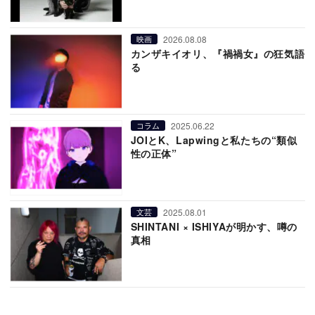
2026.08.08
映画
カンザキイオリ、『禍禍女』の狂気語
る
2025.06.22
コラム
JOIとK、Lapwingと私たちの“類似
性の正体”
2025.08.01
文芸
SHINTANI × ISHIYAが明かす、噂の
真相