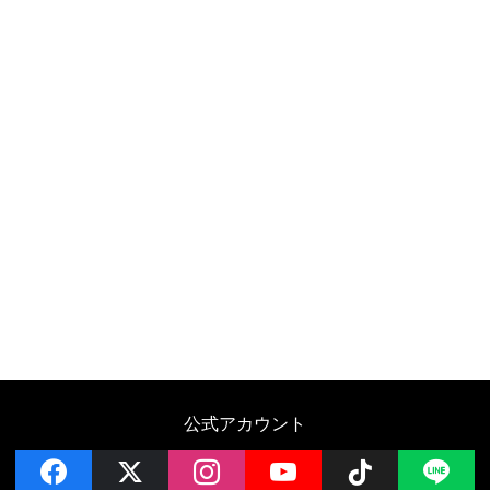
公式アカウント
facebook
x
instagram
YouTube
Follow on 
LI