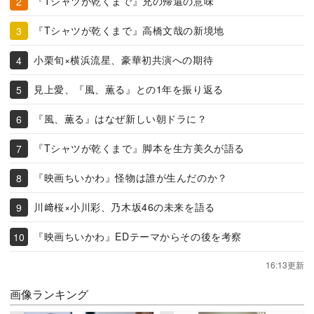
『Tシャツが乾くまで』充の帰還の意味
『Tシャツが乾くまで』高橋文哉の新境地
小栗旬×横浜流星、豪華初共演への期待
見上愛、『風、薫る』との1年を振り返る
『風、薫る』はなぜ新しい朝ドラに？
『Tシャツが乾くまで』脚本を生方美久が語る
『映画ちいかわ』怪物は誰が生んだのか？
川﨑桜×小川彩、乃木坂46の未来を語る
『映画ちいかわ』EDテーマからその後を考察
16:13更新
画像ランキング