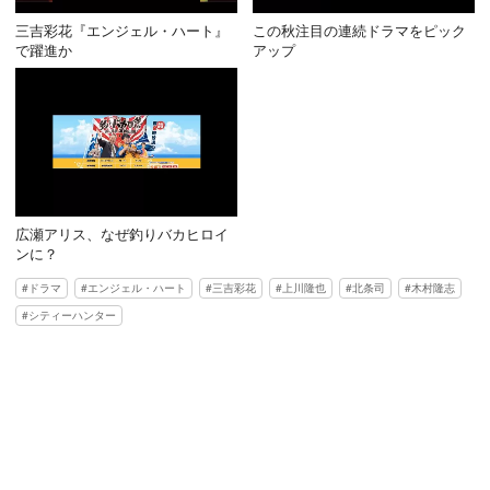
三吉彩花『エンジェル・ハート』
この秋注目の連続ドラマをピック
で躍進か
アップ
広瀬アリス、なぜ釣りバカヒロイ
ンに？
ドラマ
エンジェル・ハート
三吉彩花
上川隆也
北条司
木村隆志
シティーハンター