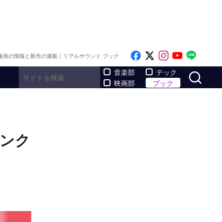
Like on Facebook
Follow on x
Follow on I
Follow o
Follo
漫画の情報と新作の連載｜リアルサウンド ブック
サ
音楽部
テック
映画部
ブック
リンク