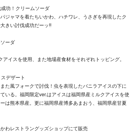
討伐成功！クリームソーダ
のパジャマを着たちいかわ、ハチワレ、うさぎを再現したク
大きい討伐成功だーッ‼
のソーダ
ミルクアイスを使用、また地場産食材をそれぞれトッピング。
アイスデザート
すまた風フォークで討伐！虫を表現したバニラアイスの下に
ている。福岡限定ver.はアイスは福岡県産ミルクアイスを使
リーは熊本県産。更に福岡県産博多あまおう、福岡県産甘夏
いかわレストラングッズショップにて販売