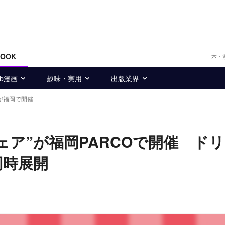
BOOK
本・
eb漫画
趣味・実用
出版業界
が福岡で開催
ア”が福岡PARCOで開催 ド
同時展開