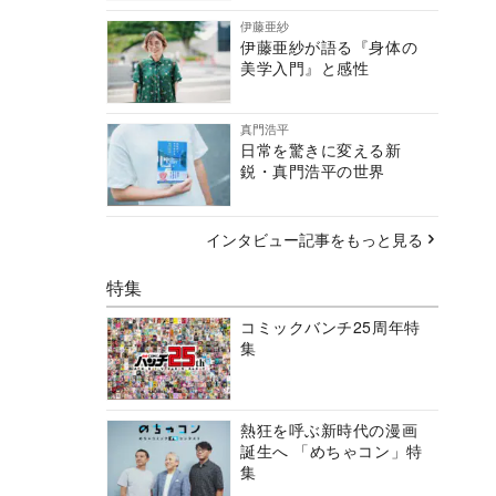
伊藤亜紗
伊藤亜紗が語る『身体の
美学入門』と感性
真門浩平
日常を驚きに変える新
鋭・真門浩平の世界
インタビュー記事をもっと見る
特集
コミックバンチ25周年特
集
熱狂を呼ぶ新時代の漫画
誕生へ 「めちゃコン」特
集