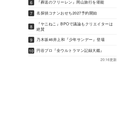
『葬送のフリーレン』岡山旅行を堪能
名探偵コナンおせち2027予約開始
『ヤニねこ』BPOで議論もクリエイターは
絶賛
乃木坂46井上和『少年サンデー』登場
円谷プロ『全ウルトラマン記録大鑑』
20:16更新