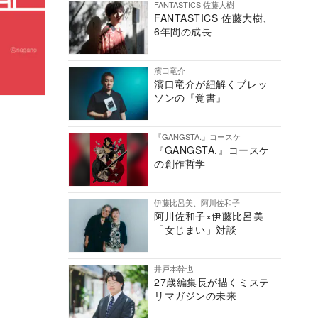
FANTASTICS 佐藤大樹
FANTASTICS 佐藤大樹、
6年間の成長
濱口竜介
濱口竜介が紐解くブレッ
ソンの『覚書』
『GANGSTA.』コースケ
『GANGSTA.』コースケ
の創作哲学
伊藤比呂美、阿川佐和子
阿川佐和子×伊藤比呂美
「女じまい」対談
井戸本幹也
27歳編集長が描くミステ
リマガジンの未来