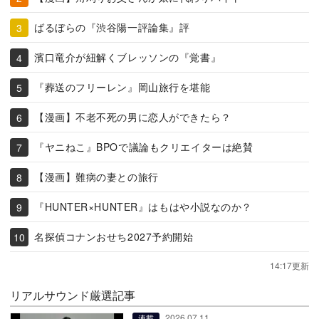
ばるぼらの『渋谷陽一評論集』評
濱口竜介が紐解くブレッソンの『覚書』
『葬送のフリーレン』岡山旅行を堪能
【漫画】不老不死の男に恋人ができたら？
『ヤニねこ』BPOで議論もクリエイターは絶賛
【漫画】難病の妻との旅行
『HUNTER×HUNTER』はもはや小説なのか？
名探偵コナンおせち2027予約開始
14:17更新
リアルサウンド厳選記事
2026.07.11
連載