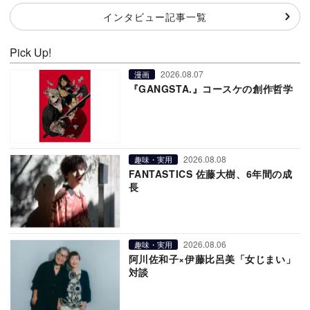
インタビュー記事一覧
Pick Up!
2026.08.07
漫画
『GANGSTA.』コースケの創作哲学
2026.08.08
趣味・実用
FANTASTICS 佐藤大樹、6年間の成
長
2026.08.06
趣味・実用
阿川佐和子×伊藤比呂美「女じまい」
対談