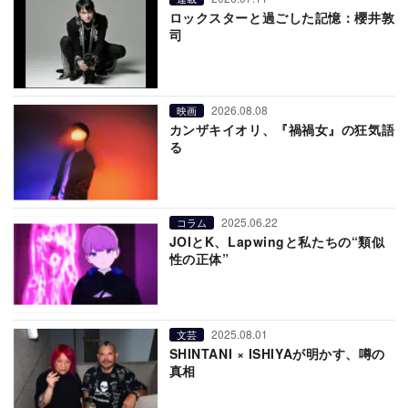
ロックスターと過ごした記憶：櫻井敦
司
2026.08.08
映画
カンザキイオリ、『禍禍女』の狂気語
る
2025.06.22
コラム
JOIとK、Lapwingと私たちの“類似
性の正体”
2025.08.01
文芸
SHINTANI × ISHIYAが明かす、噂の
真相