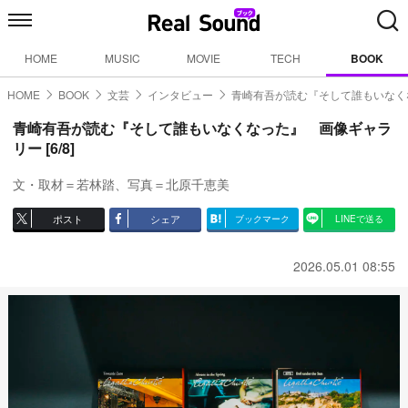
HOME
MUSIC
MOVIE
TECH
BOOK
HOME
BOOK
文芸
インタビュー
青崎有吾が読む『そして誰もいなく
青崎有吾が読む『そして誰もいなくなった』 画像ギャラ
リー [6/8]
文・取材＝若林踏、写真＝北原千恵美
ポスト
シェア
ブックマーク
LINEで送る
2026.05.01 08:55