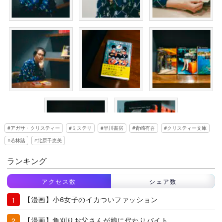
アガサ・クリスティー
ミステリ
早川書房
青崎有吾
クリスティー文庫
若林踏
北原千恵美
ランキング
アクセス数
シェア数
【漫画】小6女子のイカついファッション
【漫画】角刈りお父さんが娘に代わりバイト