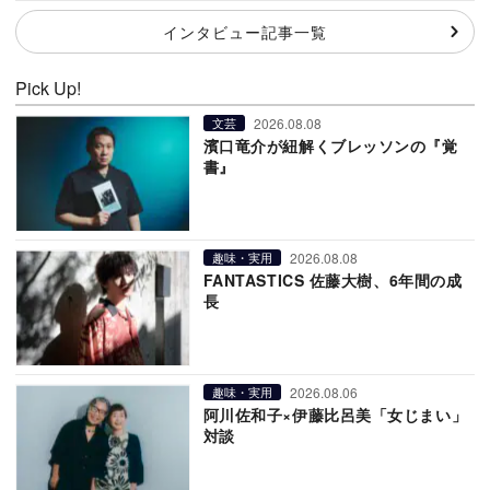
インタビュー記事一覧
Pick Up!
2026.08.08
文芸
濱口竜介が紐解くブレッソンの『覚
書』
2026.08.08
趣味・実用
FANTASTICS 佐藤大樹、6年間の成
長
2026.08.06
趣味・実用
阿川佐和子×伊藤比呂美「女じまい」
対談