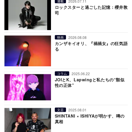
2026.07.11
連載
ロックスターと過ごした記憶：櫻井敦
司
2026.08.08
映画
カンザキイオリ、『禍禍女』の狂気語
る
2025.06.22
コラム
JOIとK、Lapwingと私たちの“類似
性の正体”
2025.08.01
文芸
SHINTANI × ISHIYAが明かす、噂の
真相