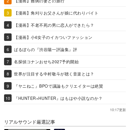
【漫画】難病の妻との旅行
【漫画】角刈りお父さんが娘に代わりバイト
【漫画】不老不死の男に恋人ができたら？
【漫画】小6女子のイカついファッション
ばるぼらの『渋谷陽一評論集』評
名探偵コナンおせち2027予約開始
世界が注目する中村敬斗が聴く音楽とは？
『ヤニねこ』BPOで議論もクリエイターは絶賛
『HUNTER×HUNTER』はもはや小説なのか？
10:17更新
リアルサウンド厳選記事