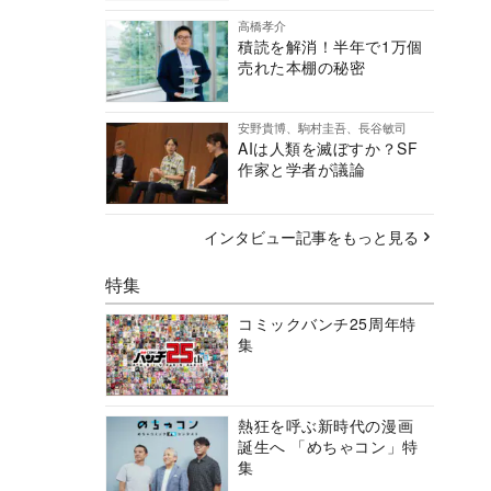
高橋孝介
積読を解消！半年で1万個
売れた本棚の秘密
安野貴博、駒村圭吾、長谷敏司
AIは人類を滅ぼすか？SF
作家と学者が議論
インタビュー記事をもっと見る
特集
コミックバンチ25周年特
集
熱狂を呼ぶ新時代の漫画
誕生へ 「めちゃコン」特
集