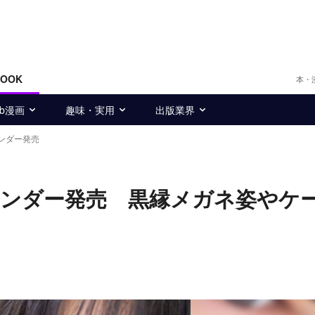
BOOK
本・
eb漫画
趣味・実用
出版業界
ンダー発売
レンダー発売 黒縁メガネ姿やケ