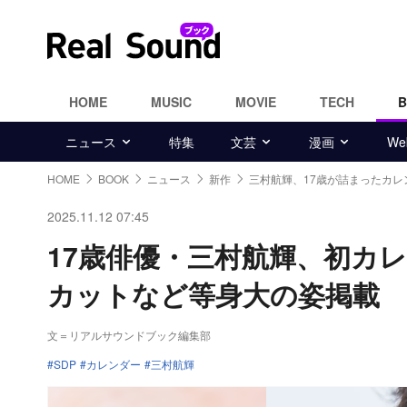
HOME
MUSIC
MOVIE
TECH
ニュース
特集
文芸
漫画
W
HOME
BOOK
ニュース
新作
三村航輝、17歳が詰まったカレ
2025.11.12 07:45
17歳俳優・三村航輝、初カ
カットなど等身大の姿掲載
文＝リアルサウンドブック編集部
SDP
カレンダー
三村航輝