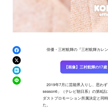
Facebookでシェア
俳優・三村航輝の『三村航輝カレンダー
xでポスト
【画像】三村航輝の17
はてなブックマーク
LINEで送る
2019年7月に芸能界入りし、思わず
season6」（テレビ朝日系）の第
ダストプロモーション所属決定と同時
た。