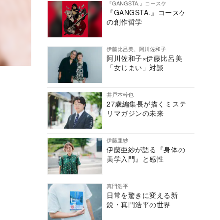
『GANGSTA.』コースケ
『GANGSTA.』コースケ
の創作哲学
伊藤比呂美、阿川佐和子
阿川佐和子×伊藤比呂美
「女じまい」対談
井戸本幹也
27歳編集長が描くミステ
リマガジンの未来
伊藤亜紗
伊藤亜紗が語る『身体の
美学入門』と感性
真門浩平
日常を驚きに変える新
鋭・真門浩平の世界