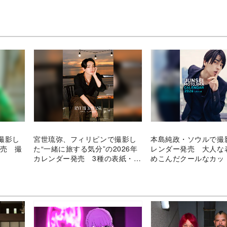
撮影し
宮世琉弥、フィリピンで撮影し
本島純政・ソウルで撮
発売 撮
た“一緒に旅する気分”の2026年
レンダー発売 大人な
カレンダー発売 3種の表紙・限
めこんだクールなカッ
定特典も