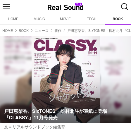
HOME
MUSIC
MOVIE
TECH
BOOK
HOME
BOOK
ニュース
新作
戸田恵梨香、SixTONES・松村北斗『CLA
戸田恵梨香、SixTONES・松村北斗が表紙に登場
『CLASSY.』11月号発売
文＝リアルサウンドブック編集部