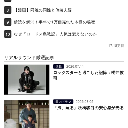
【漫画】同姓の同性と偽装夫婦
積読を解消！半年で1万個売れた本棚の秘密
なぜ『ロードス島戦記』人気は衰えないのか
17:18更新
リアルサウンド厳選記事
2026.07.11
連載
ロックスターと過ごした記憶：櫻井敦
司
2026.08.05
国内ドラマ
『風、薫る』板橋駿谷の安心感が光る