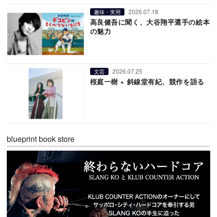
2026.07.18
趣味・実用
高良健吾に聞く、大谷翔平選手の絵本
の魅力
2026.07.25
文芸
桜庭一樹 × 斜線堂有紀、競作を語る
blueprint book store