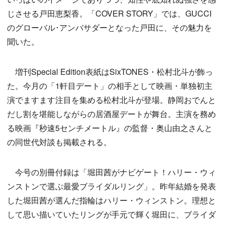
じさせる戸田恵梨香。「COVER STORY」では、GUCCI
のグローバル･アンバサダーとなった戸田に、その魅力を
聞いた。
増刊Special Edition表紙はSixTONES・松村北斗が飾っ
た。今月の「1軒目デート」の相手として映画・単独初主
演でますます注目を集める松村北斗が登場。静岡おでんと
だし割を堪能しながらの居酒屋デートが舞台。主演を務め
る映画『秒速5センチメートル』の監督・奥山由之さんと
の同世代対談も掲載される。
今号の別冊付録は「堀田茜がナビゲート！ハリー・ウィ
ンストンで選ぶ最愛ブライダルリング」。昨年結婚を発表
した堀田茜が選んだ指輪はハリー・ウィンストン。理想と
して思い描いていたリングが手元で輝く堀田に、ブライダ