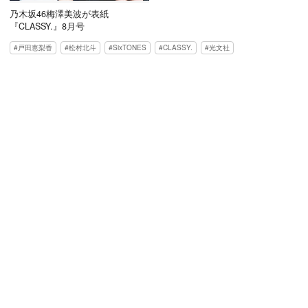
乃木坂46梅澤美波が表紙
『CLASSY.』8月号
戸田恵梨香
松村北斗
SixTONES
CLASSY.
光文社