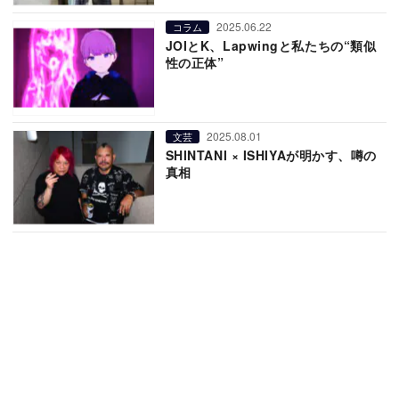
2025.06.22
コラム
JOIとK、Lapwingと私たちの“類似
性の正体”
2025.08.01
文芸
SHINTANI × ISHIYAが明かす、噂の
真相