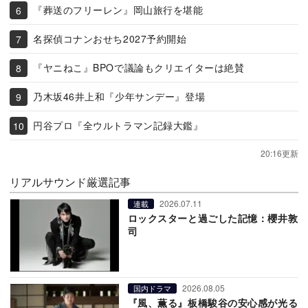
『葬送のフリーレン』岡山旅行を堪能
名探偵コナンおせち2027予約開始
『ヤニねこ』BPOで議論もクリエイターは絶賛
乃木坂46井上和『少年サンデー』登場
円谷プロ『全ウルトラマン記録大鑑』
20:16更新
リアルサウンド厳選記事
2026.07.11
連載
ロックスターと過ごした記憶：櫻井敦
司
2026.08.05
国内ドラマ
『風、薫る』板橋駿谷の安心感が光る