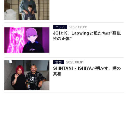
2025.06.22
コラム
JOIとK、Lapwingと私たちの“類似
性の正体”
2025.08.01
文芸
SHINTANI × ISHIYAが明かす、噂の
真相