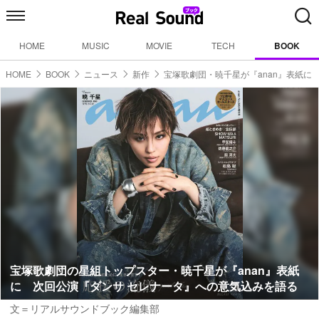
HOME
MUSIC
MOVIE
TECH
BOOK
HOME
BOOK
ニュース
新作
宝塚歌劇団・暁千星が『anan』表紙に
宝塚歌劇団の星組トップスター・暁千星が『anan』表紙
に 次回公演『ダンサ セレナータ』への意気込みを語る
文＝リアルサウンドブック編集部