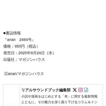
■書誌情報
『anan 2464号』
価格：950円（税込）
発売日：2025年9月24日（水）
出版社：マガジンハウス
Ⓒanan/マガジンハウス
Follow on SN
Follow on 
Author w
リアルサウンドブック編集部
小説や漫画をはじめとする「本」に関する最新情報
とともに、その魅力を深く掘り下げるコラム＆イン