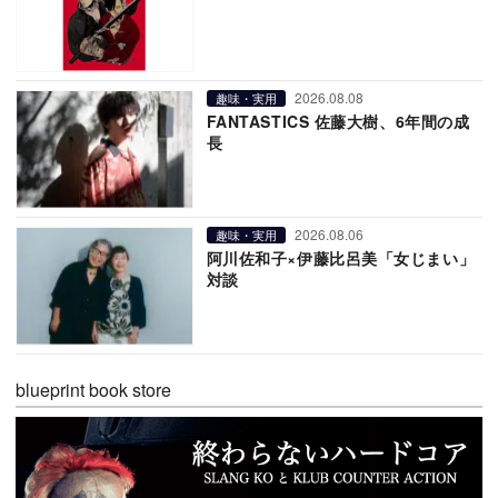
2026.08.08
趣味・実用
FANTASTICS 佐藤大樹、6年間の成
長
2026.08.06
趣味・実用
阿川佐和子×伊藤比呂美「女じまい」
対談
blueprint book store