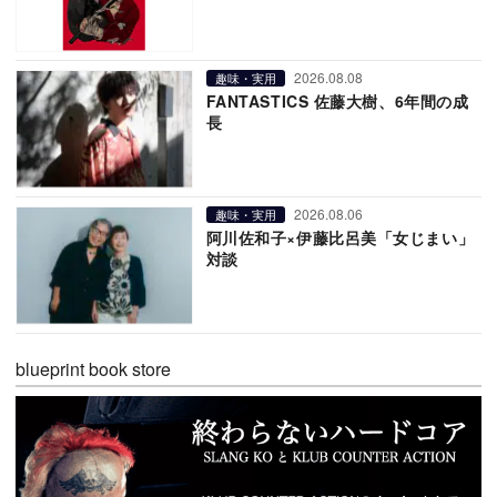
2026.08.08
趣味・実用
FANTASTICS 佐藤大樹、6年間の成
長
2026.08.06
趣味・実用
阿川佐和子×伊藤比呂美「女じまい」
対談
blueprint book store