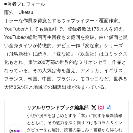
■著者プロフィール
雨穴 Uketsu
ホラーな作風を得意とするウェブライター・覆面作家。
YouTuberとしても活動中で、登録者数は176万人を超え、
YouTubeの総動画再生回数も２億回を突破。白い仮面と黒
い全身タイツが特徴的。デビュー作『変な家』シリーズ
（飛鳥新社）に続き、『変な絵』（双葉社）はコミックス
化もされ、累計200万部の世界的なミリオンセラー作品と
なっている。その人気は海を越え、アメリカ、イギリス、
フランス、韓国、中国、ブラジル、モロッコなど、世界５
大陸35の国と地域での翻訳出版が決まっている。
Follow on SN
Follow on 
Author w
リアルサウンドブック編集部
小説や漫画をはじめとする「本」に関する最新情報
とともに、その魅力を深く掘り下げるコラム＆イン
タビューをお届け。読書の楽しみ・書籍から得られ