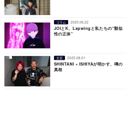
2025.06.22
コラム
JOIとK、Lapwingと私たちの“類似
性の正体”
2025.08.01
文芸
SHINTANI × ISHIYAが明かす、噂の
真相