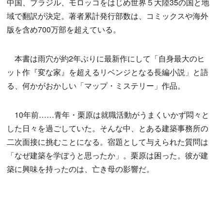
中国、ブラジル、モロッコをはじめ世界５大陸35の国と地
域で翻訳が決定。著者累計発行部数は、コミックスや海外
版を含め700万部を超えている。
本書は雨穴が約2年ぶりに最新作にして「自身最大のヒ
ット作『変な家』を超えるリベンジとなる長編小説」と語
る、何かがおかしい「マップ・ミステリー」作品。
10年前……青年・栗原は就職活動がうまくいかず悶々と
した日々を過ごしていた。そんな中、とある建築事務所の
二次面接に挑むことになる。宿題として与えられた質問は
「なぜ建築を学ぼうと思ったか」。栗原は困った。彼が建
築に興味を持ったのは、亡き母の影響だ。