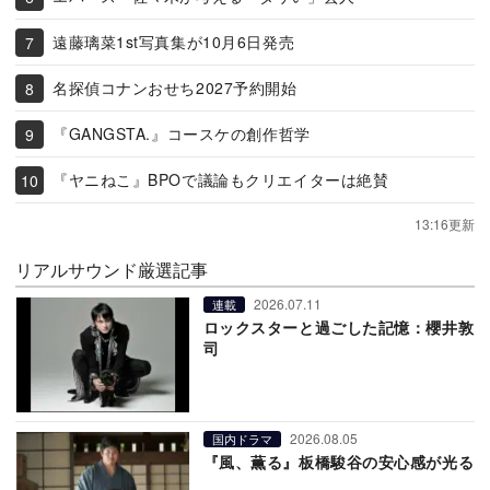
遠藤璃菜1st写真集が10月6日発売
名探偵コナンおせち2027予約開始
『GANGSTA.』コースケの創作哲学
『ヤニねこ』BPOで議論もクリエイターは絶賛
13:16更新
リアルサウンド厳選記事
2026.07.11
連載
ロックスターと過ごした記憶：櫻井敦
司
2026.08.05
国内ドラマ
『風、薫る』板橋駿谷の安心感が光る