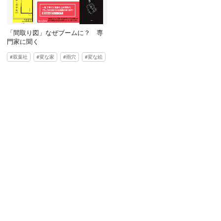
「間取り図」なぜブームに？ 専
門家に聞く
双葉社
変な家
雨穴
変な絵