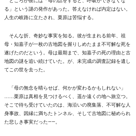
ところが彼には「母の話をすると、呼吸ができなくな
る」という謎の発作があった。答えなければ内定はない。
人生の岐路に立たされ、栗原は苦悩する。
そんな折、奇妙な事実を知る。彼が生まれる前年、祖
母・知嘉子が一枚の古地図を握りしめたまま不可解な死を
遂げたのだという。母は最期まで、知嘉子の死の理由と古
地図の謎を追い続けていた。が、未完成の調査記録を遺し
てこの世を去った。
「母の無念を晴らせば、何かが変わるかもしれない」
……栗原は真相を見つけるべく、遥か遠くの地へ旅立つ。
そこで待ち受けていたのは、海沿いの廃集落、不可解な人
身事故、因縁に満ちたトンネル、そして古地図に秘められ
た悲しき事実だった――。