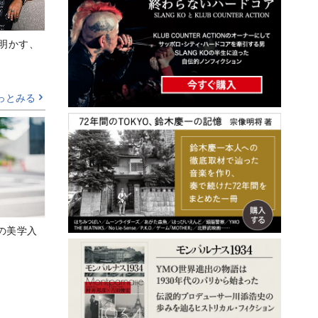
Aが明かす、
っとみる
の美学入