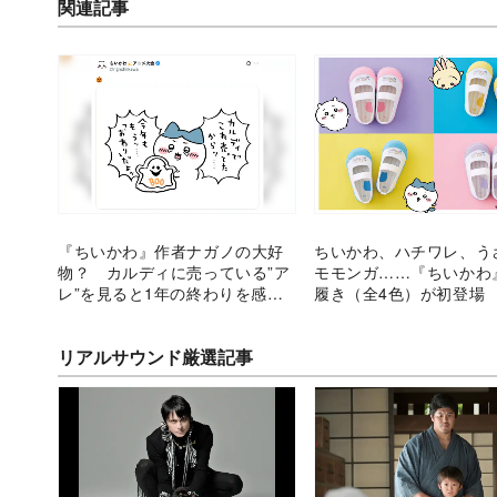
関連記事
『ちいかわ』作者ナガノの大好
ちいかわ、ハチワレ、う
物？ カルディに売っている”ア
モモンガ……『ちいかわ
レ”を見ると1年の終わりを感じ
履き（全4色）が初登場
る…”アレ”とは？
リアルサウンド厳選記事