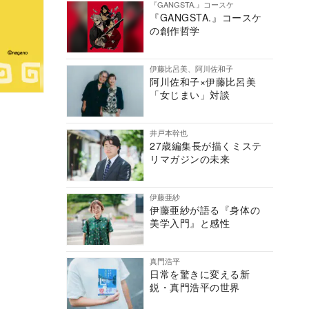
『GANGSTA.』コースケ
『GANGSTA.』コースケ
の創作哲学
伊藤比呂美、阿川佐和子
阿川佐和子×伊藤比呂美
「女じまい」対談
井戸本幹也
27歳編集長が描くミステ
リマガジンの未来
伊藤亜紗
伊藤亜紗が語る『身体の
美学入門』と感性
真門浩平
日常を驚きに変える新
鋭・真門浩平の世界