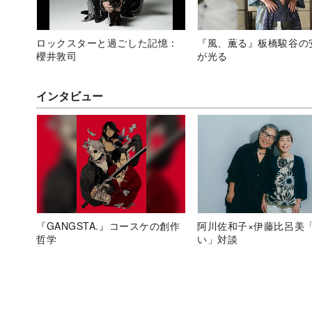
ロックスターと過ごした記憶：
『風、薫る』板橋駿谷の
櫻井敦司
が光る
インタビュー
『GANGSTA.』コースケの創作
阿川佐和子×伊藤比呂美
哲学
い」対談