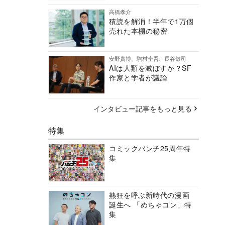
高橋孝介
積読を解消！半年で1万個
売れた本棚の秘密
安野貴博、駒村圭吾、長谷敏司
AIは人類を滅ぼすか？SF
作家と学者が議論
インタビュー記事をもっと見る
特集
コミックバンチ25周年特
集
熱狂を呼ぶ新時代の漫画
誕生へ 「めちゃコン」特
集