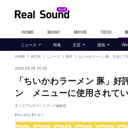
HOME
MUSIC
MOVIE
TECH
ニュース
特集
文芸
漫画
W
HOME
BOOK
ニュース
新作
ちいかわラーメン豚、渋谷にて
2025.09.08 16:36
「ちいかわラーメン 豚」好
ン メニューに使用されて
文＝リアルサウンドブック編集部
ちいかわ
ナガノ