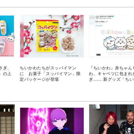
さぎ、
ちいかわたちがスッパイマン
『ちいかわ』赤ちゃん
』の上
に お菓子「スッパイマン」限
わ、キャベツに包まれ
定パッケージが登場
ぎ…… 新グッズ「ち
baby」がXでトレンド