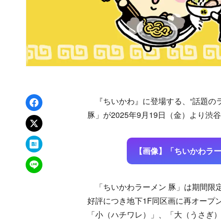
Facebookでシェア
『ちいかわ』に登場する、“話題のラ
豚」が2025年9月19日（金）より渋
xでポスト
はてなブックマーク
【画像】「ちいかわラー
LINEで送る
「ちいかわラーメン 豚」は期間限定
好評につき地下1F同区画に再オープ
「小（ハチワレ）」、「大（うさぎ）