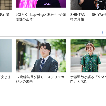
安心感
JOIとK、Lapwingと私たちの“類
SHINTANI × ISHIY
似性の正体”
噂の真相
も
「女じま
27歳編集長が描くミステリマガ
伊藤亜紗が語る『身体
ジンの未来
門』と感性