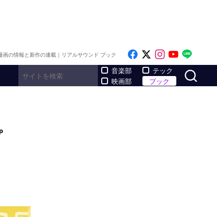
Like on Facebook
Follow on x
Follow on I
Follow o
Follo
漫画の情報と新作の連載｜リアルサウンド ブック
サ
音楽部
テック
映画部
ブック
プ