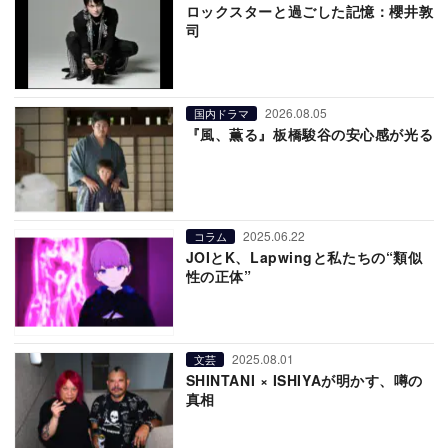
ロックスターと過ごした記憶：櫻井敦
司
2026.08.05
国内ドラマ
『風、薫る』板橋駿谷の安心感が光る
2025.06.22
コラム
JOIとK、Lapwingと私たちの“類似
性の正体”
2025.08.01
文芸
SHINTANI × ISHIYAが明かす、噂の
真相