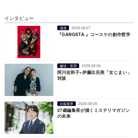
インタビュー
2026.08.07
漫画
『GANGSTA.』コースケの創作哲学
2026.08.06
趣味・実用
阿川佐和子×伊藤比呂美「女じまい」
対談
2026.08.05
出版業界
27歳編集長が描くミステリマガジン
の未来