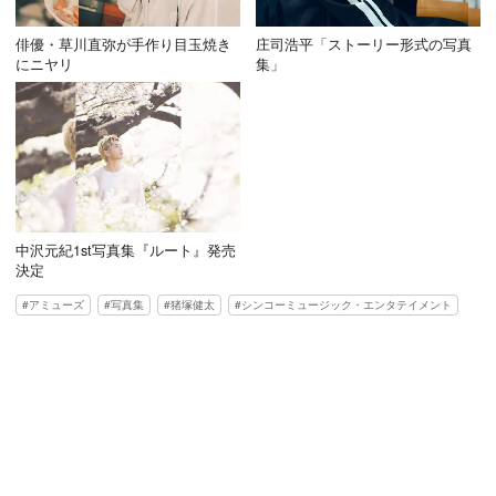
俳優・草川直弥が手作り目玉焼き
庄司浩平「ストーリー形式の写真
にニヤリ
集」
中沢元紀1st写真集『ルート』発売
決定
アミューズ
写真集
猪塚健太
シンコーミュージック・エンタテイメント