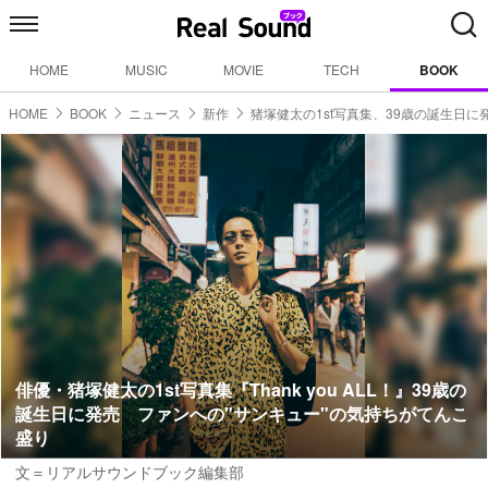
HOME
MUSIC
MOVIE
TECH
BOOK
HOME
BOOK
ニュース
新作
猪塚健太の1st写真集、39歳の誕生日に
俳優・猪塚健太の1st写真集『Thank you ALL！』39歳の
誕生日に発売 ファンへの"サンキュー"の気持ちがてんこ
盛り
文＝リアルサウンドブック編集部