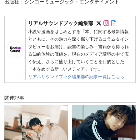
出版社：シンコーミュージック・エンタテイメント
Follow on SN
Follow on 
Author w
リアルサウンドブック編集部
小説や漫画をはじめとする「本」に関する最新情報
とともに、その魅力を深く掘り下げるコラム＆イン
タビューをお届け。読書の楽しみ・書籍から得られ
る知的体験の価値を、現在のメディア環境の中で広
く伝え、さらに盛り上げていくことを目的とした
「本をめぐる新しいメディア」です。
リアルサウンドブック編集部の記事一覧はこちら
関連記事