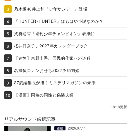
乃木坂46井上和『少年サンデー』登場
『HUNTER×HUNTER』はもはや小説なのか？
賀喜遥香『週刊少年チャンピオン』表紙に
桜井日奈子、2027年カレンダーブック
【追悼】東野圭吾、国民的作家への道程
名探偵コナンおせち2027予約開始
27歳編集長が描くミステリマガジンの未来
【漫画】同姓の同性と偽装夫婦
18:18更新
リアルサウンド厳選記事
2026.07.11
連載