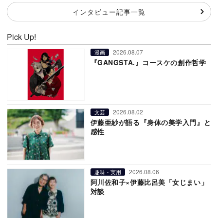
インタビュー記事一覧
Pick Up!
2026.08.07
漫画
『GANGSTA.』コースケの創作哲学
2026.08.02
文芸
伊藤亜紗が語る『身体の美学入門』と
感性
2026.08.06
趣味・実用
阿川佐和子×伊藤比呂美「女じまい」
対談