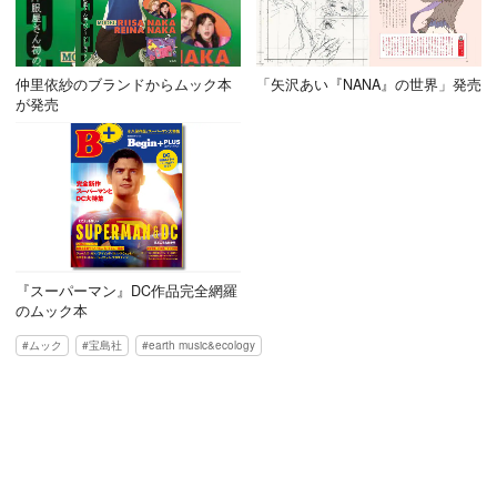
仲里依紗のブランドからムック本
「矢沢あい『NANA』の世界」発売
が発売
『スーパーマン』DC作品完全網羅
のムック本
ムック
宝島社
earth music&ecology