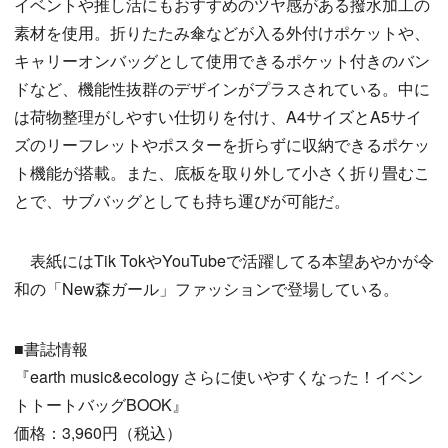
イベントや推し活にもおすすめのツヤ感がある撥水加工の
素材を使用。折りたたみ傘などが入る外付けポケットや、
キャリーオンバッグとして使用できるポケット付きのバン
ドなど、機能性抜群のデザインがプラスされている。中に
は荷物整理がしやすい仕切りを付け、A4サイズとA5サイ
ズのリーフレットやポスターを折らずに収納できるポケッ
ト機能が搭載。また、底板を取り外して小さく折り畳むこ
とで、サブバッグとしても持ち運びが可能だ。
表紙にはTik TokやYouTubeで活躍してる本望あやかが令
和の「New森ガール」ファッションで登場している。
■書誌情報
『earth music&ecology さらに使いやすくなった！イベン
トトートバッグBOOK』
価格：3,960円（税込）