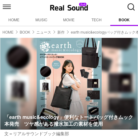
HOME
MUSIC
MOVIE
TECH
BOOK
HOME
BOOK
ニュース
新作
earth music&ecologyバッグ付きムック
「earth music&ecology」便利なトートバッグ付きムック
本発売 ツヤ感がある撥水加工の素材を使用
文＝リアルサウンドブック編集部