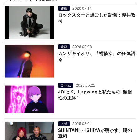
2026.07.11
連載
ロックスターと過ごした記憶：櫻井敦
司
2026.08.08
映画
カンザキイオリ、『禍禍女』の狂気語
る
2025.06.22
コラム
JOIとK、Lapwingと私たちの“類似
性の正体”
2025.08.01
文芸
SHINTANI × ISHIYAが明かす、噂の
真相