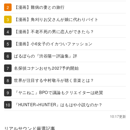
【漫画】難病の妻との旅行
【漫画】角刈りお父さんが娘に代わりバイト
【漫画】不老不死の男に恋人ができたら？
【漫画】小6女子のイカついファッション
ばるぼらの『渋谷陽一評論集』評
名探偵コナンおせち2027予約開始
世界が注目する中村敬斗が聴く音楽とは？
『ヤニねこ』BPOで議論もクリエイターは絶賛
『HUNTER×HUNTER』はもはや小説なのか？
10:17更新
リアルサウンド厳選記事