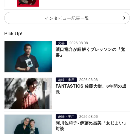
インタビュー記事一覧
Pick Up!
2026.08.08
文芸
濱口竜介が紐解くブレッソンの『覚
書』
2026.08.08
趣味・実用
FANTASTICS 佐藤大樹、6年間の成
長
2026.08.06
趣味・実用
阿川佐和子×伊藤比呂美「女じまい」
対談