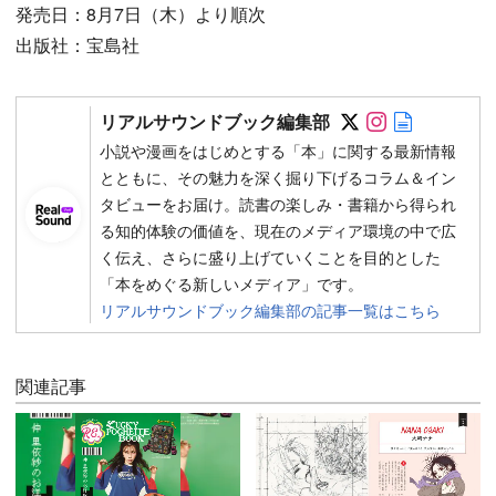
発売日：8月7日（木）より順次
出版社：宝島社
Follow on SN
Follow on 
Author w
リアルサウンドブック編集部
小説や漫画をはじめとする「本」に関する最新情報
とともに、その魅力を深く掘り下げるコラム＆イン
タビューをお届け。読書の楽しみ・書籍から得られ
る知的体験の価値を、現在のメディア環境の中で広
く伝え、さらに盛り上げていくことを目的とした
「本をめぐる新しいメディア」です。
リアルサウンドブック編集部の記事一覧はこちら
関連記事