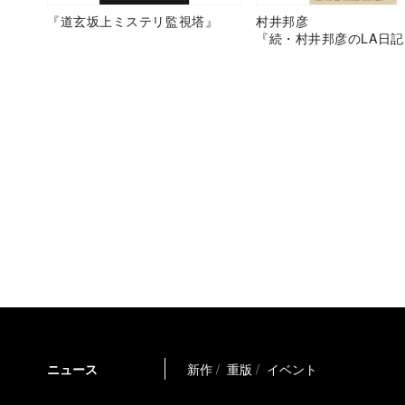
『道玄坂上ミステリ監視塔』
村井邦彦
『続・村井邦彦のLA日記
ニュース
新作
重版
イベント