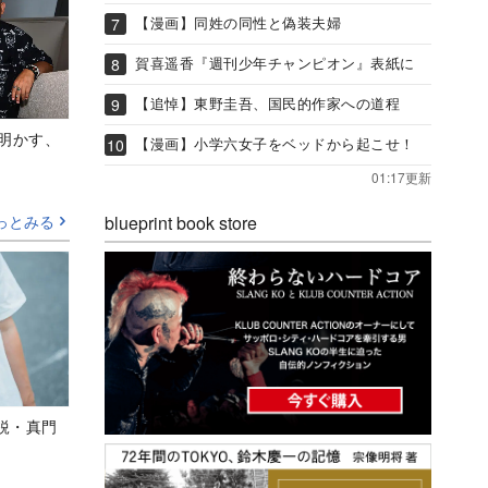
【漫画】同姓の同性と偽装夫婦
賀喜遥香『週刊少年チャンピオン』表紙に
【追悼】東野圭吾、国民的作家への道程
Aが明かす、
【漫画】小学六女子をベッドから起こせ！
01:17更新
blueprint book store
っとみる
鋭・真門