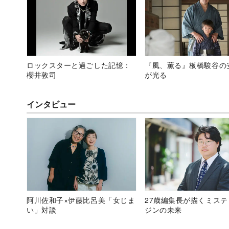
ロックスターと過ごした記憶：
『風、薫る』板橋駿谷の
櫻井敦司
が光る
インタビュー
阿川佐和子×伊藤比呂美「女じま
27歳編集長が描くミス
い」対談
ジンの未来