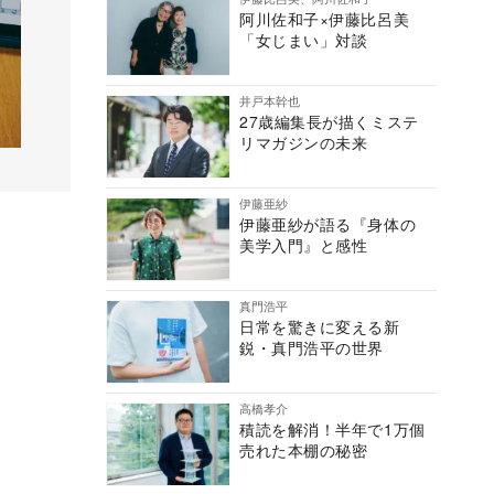
阿川佐和子×伊藤比呂美
「女じまい」対談
井戸本幹也
27歳編集長が描くミステ
リマガジンの未来
伊藤亜紗
伊藤亜紗が語る『身体の
美学入門』と感性
真門浩平
日常を驚きに変える新
鋭・真門浩平の世界
高橋孝介
積読を解消！半年で1万個
売れた本棚の秘密