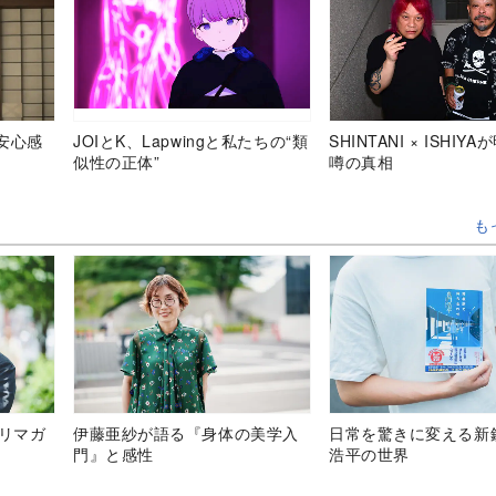
安心感
JOIとK、Lapwingと私たちの“類
SHINTANI × ISHIY
似性の正体”
噂の真相
も
テリマガ
伊藤亜紗が語る『身体の美学入
日常を驚きに変える新
門』と感性
浩平の世界