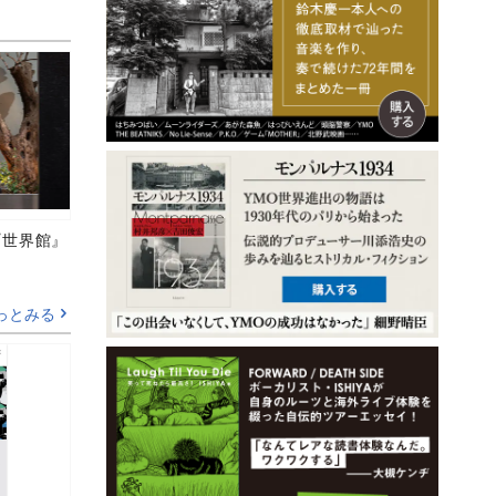
の『世界館』
っとみる