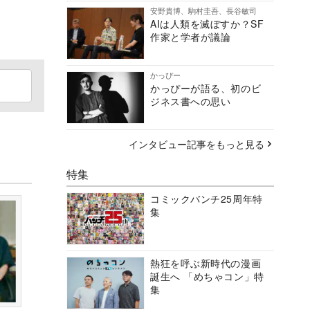
安野貴博、駒村圭吾、長谷敏司
AIは人類を滅ぼすか？SF
作家と学者が議論
かっぴー
かっぴーが語る、初のビ
ジネス書への思い
インタビュー記事をもっと見る
特集
コミックバンチ25周年特
集
熱狂を呼ぶ新時代の漫画
誕生へ 「めちゃコン」特
集