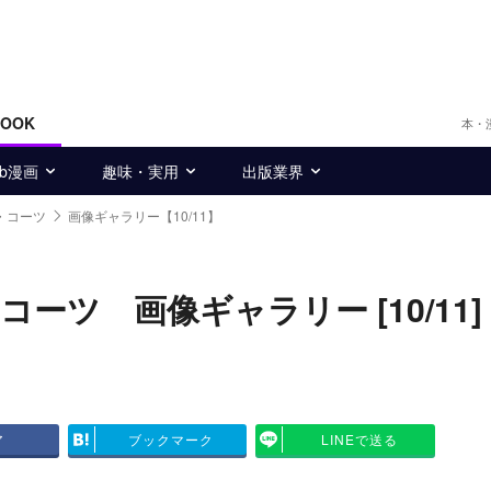
BOOK
本・
eb漫画
趣味・実用
出版業界
・コーツ
画像ギャラリー【10/11】
ツ 画像ギャラリー [10/11]
ア
ブックマーク
LINEで送る