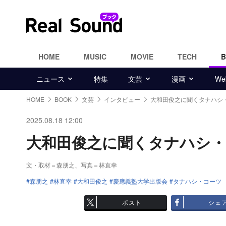
HOME
MUSIC
MOVIE
TECH
ニュース
特集
文芸
漫画
W
HOME
BOOK
文芸
インタビュー
大和田俊之に聞くタナハシ
2025.08.18 12:00
大和田俊之に聞くタナハシ・コー
文・取材＝森朋之、写真＝林直幸
森朋之
林直幸
大和田俊之
慶應義塾大学出版会
タナハシ・コーツ
ポスト
シェ