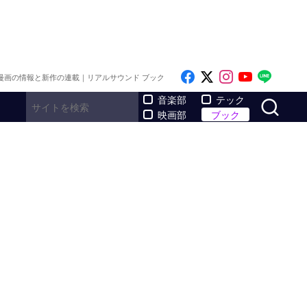
Like on Facebook
Follow on x
Follow on I
Follow o
Follo
漫画の情報と新作の連載｜リアルサウンド ブック
サ
音楽部
テック
映画部
ブック