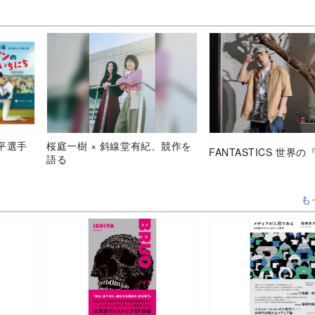
平選手
桜庭一樹 × 斜線堂有紀、競作を
FANTASTICS 世界
語る
も