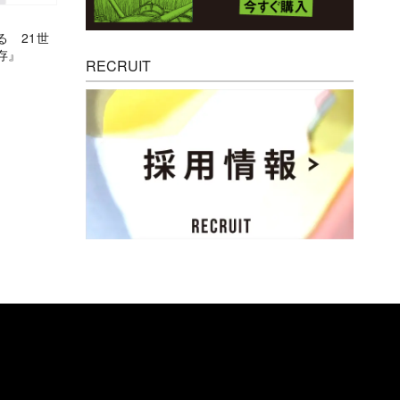
る 21世
存』
RECRUIT