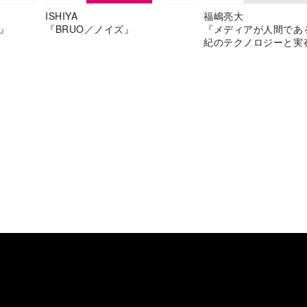
ISHIYA
福嶋亮大
』
『BRUO／ノイズ』
『メディアが人間であ
紀のテクノロジーと実