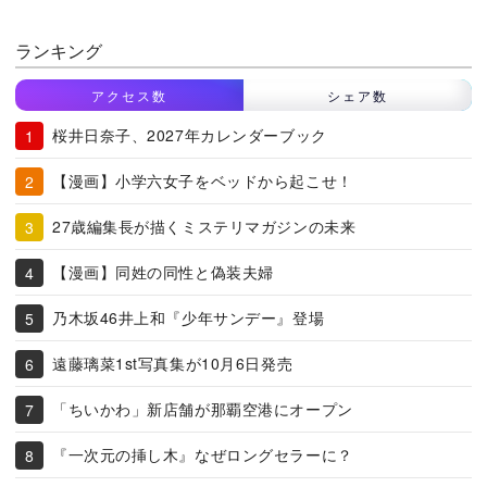
ランキング
アクセス数
シェア数
桜井日奈子、2027年カレンダーブック
【漫画】小学六女子をベッドから起こせ！
27歳編集長が描くミステリマガジンの未来
【漫画】同姓の同性と偽装夫婦
乃木坂46井上和『少年サンデー』登場
遠藤璃菜1st写真集が10月6日発売
「ちいかわ」新店舗が那覇空港にオープン
『一次元の挿し木』なぜロングセラーに？