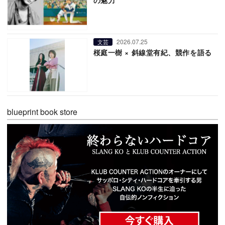
2026.07.25
文芸
桜庭一樹 × 斜線堂有紀、競作を語る
blueprint book store