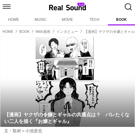
HOME
MUSIC
MOVIE
TECH
BOOK
HOME
BOOK
Web漫画
インタビュー
【漫画】ヤクザの令嬢とギャル
【漫画】ヤクザの令嬢とギャルの共通点は？ バレたくな
い二人を描く『お嬢とギャル』
文・取材＝小池直也