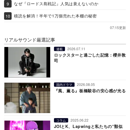
なぜ『ロードス島戦記』人気は衰えないのか
積読を解消！半年で1万個売れた本棚の秘密
07:15更新
リアルサウンド厳選記事
2026.07.11
連載
ロックスターと過ごした記憶：櫻井敦
司
2026.08.05
国内ドラマ
『風、薫る』板橋駿谷の安心感が光る
2025.06.22
コラム
JOIとK、Lapwingと私たちの“類似