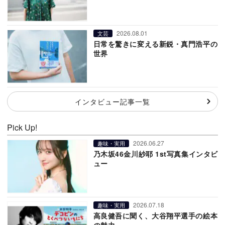
2026.08.01
文芸
日常を驚きに変える新鋭・真門浩平の
世界
インタビュー記事一覧
Pick Up!
2026.06.27
趣味・実用
乃木坂46金川紗耶 1st写真集インタビ
ュー
2026.07.18
趣味・実用
高良健吾に聞く、大谷翔平選手の絵本
の魅力