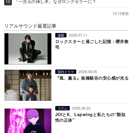
『一次元の挿し木』なぜロングセラーに？
10:15更新
リアルサウンド厳選記事
2026.07.11
連載
ロックスターと過ごした記憶：櫻井敦
司
2026.08.05
国内ドラマ
『風、薫る』板橋駿谷の安心感が光る
2025.06.22
コラム
JOIとK、Lapwingと私たちの“類似
性の正体”