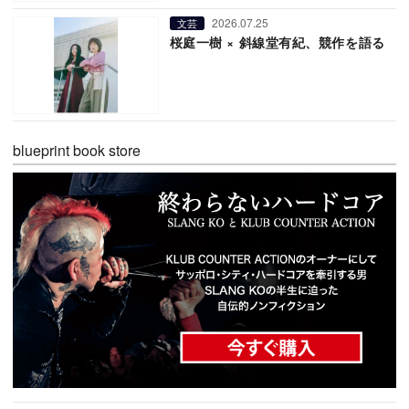
2026.07.25
文芸
桜庭一樹 × 斜線堂有紀、競作を語る
blueprint book store