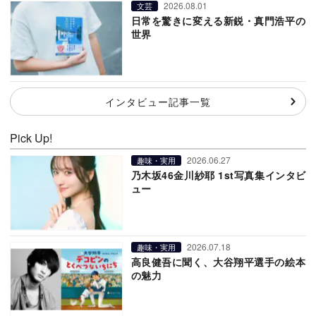
2026.08.01
文芸
日常を驚きに変える新鋭・真門浩平の
世界
インタビュー記事一覧
Pick Up!
2026.06.27
趣味・実用
乃木坂46金川紗耶 1st写真集インタビ
ュー
2026.07.18
趣味・実用
高良健吾に聞く、大谷翔平選手の絵本
の魅力