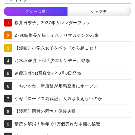
アクセス数
シェア数
桜井日奈子、2027年カレンダーブック
27歳編集長が描くミステリマガジンの未来
【漫画】小学六女子をベッドから起こせ！
乃木坂46井上和『少年サンデー』登場
遠藤璃菜1st写真集が10月6日発売
「ちいかわ」新店舗が那覇空港にオープン
なぜ『ロードス島戦記』人気は衰えないのか
【漫画】同姓の同性と偽装夫婦
積読を解消！半年で1万個売れた本棚の秘密