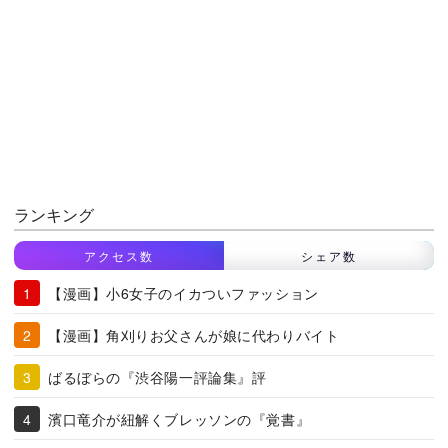
ランキング
アクセス数
シェア数
【漫画】小6女子のイカついファッション
【漫画】角刈りお父さんが娘に代わりバイト
ばるぼらの『渋谷陽一評論集』評
濱口竜介が紐解くブレッソンの『覚書』