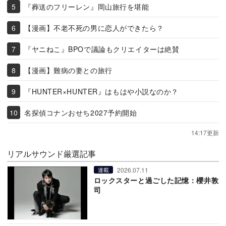
『葬送のフリーレン』岡山旅行を堪能
【漫画】不老不死の男に恋人ができたら？
『ヤニねこ』BPOで議論もクリエイターは絶賛
【漫画】難病の妻との旅行
『HUNTER×HUNTER』はもはや小説なのか？
名探偵コナンおせち2027予約開始
14:17更新
リアルサウンド厳選記事
2026.07.11
連載
ロックスターと過ごした記憶：櫻井敦
司