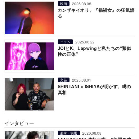
2026.08.08
映画
カンザキイオリ、『禍禍女』の狂気語
る
2025.06.22
コラム
JOIとK、Lapwingと私たちの“類似
性の正体”
2025.08.01
文芸
SHINTANI × ISHIYAが明かす、噂の
真相
インタビュー
2026.08.08
趣味・実用