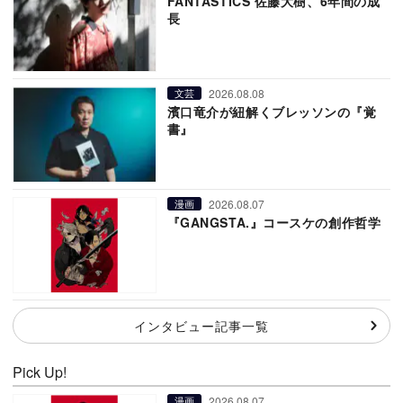
FANTASTICS 佐藤大樹、6年間の成
長
2026.08.08
文芸
濱口竜介が紐解くブレッソンの『覚
書』
2026.08.07
漫画
『GANGSTA.』コースケの創作哲学
インタビュー記事一覧
Pick Up!
2026.08.07
漫画