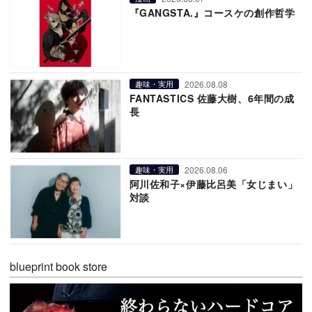
『GANGSTA.』コースケの創作哲学
2026.08.08
趣味・実用
FANTASTICS 佐藤大樹、6年間の成
長
2026.08.06
趣味・実用
阿川佐和子×伊藤比呂美「女じまい」
対談
blueprint book store