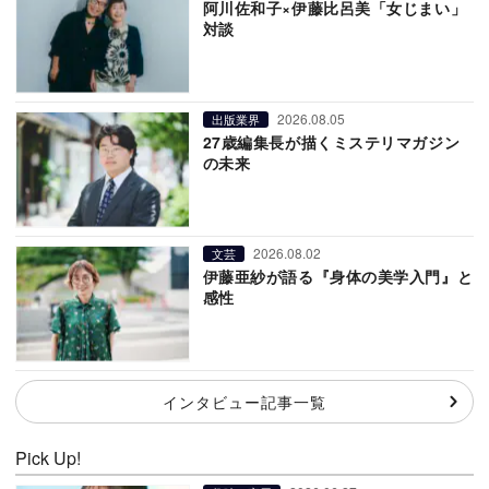
阿川佐和子×伊藤比呂美「女じまい」
対談
2026.08.05
出版業界
27歳編集長が描くミステリマガジン
の未来
2026.08.02
文芸
伊藤亜紗が語る『身体の美学入門』と
感性
インタビュー記事一覧
Pick Up!