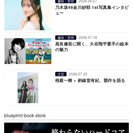
2026.06.27
趣味・実用
乃木坂46金川紗耶 1st写真集インタビ
ュー
2026.07.18
趣味・実用
高良健吾に聞く、大谷翔平選手の絵本
の魅力
2026.07.25
文芸
桜庭一樹 × 斜線堂有紀、競作を語る
blueprint book store