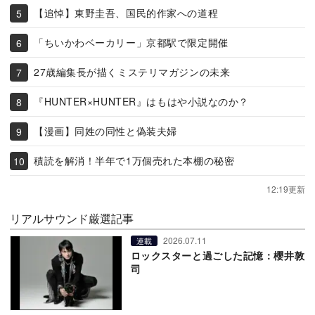
【追悼】東野圭吾、国民的作家への道程
「ちいかわベーカリー」京都駅で限定開催
27歳編集長が描くミステリマガジンの未来
『HUNTER×HUNTER』はもはや小説なのか？
【漫画】同姓の同性と偽装夫婦
積読を解消！半年で1万個売れた本棚の秘密
12:19更新
リアルサウンド厳選記事
2026.07.11
連載
ロックスターと過ごした記憶：櫻井敦
司