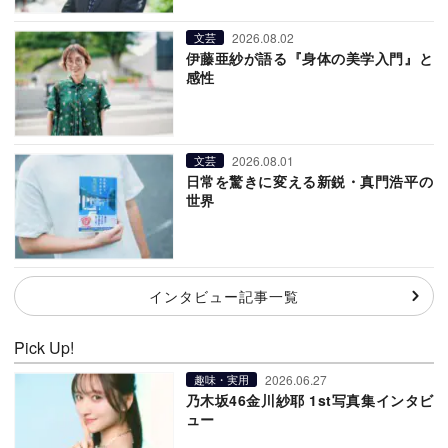
2026.08.02
文芸
伊藤亜紗が語る『身体の美学入門』と
感性
2026.08.01
文芸
日常を驚きに変える新鋭・真門浩平の
世界
インタビュー記事一覧
Pick Up!
2026.06.27
趣味・実用
乃木坂46金川紗耶 1st写真集インタビ
ュー