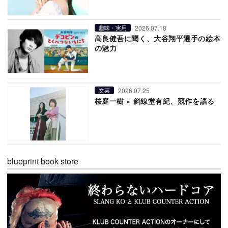
2026.07.18
趣味・実用
高良健吾に聞く、大谷翔平選手の絵本
の魅力
2026.07.25
文芸
桜庭一樹 × 斜線堂有紀、競作を語る
blueprint book store