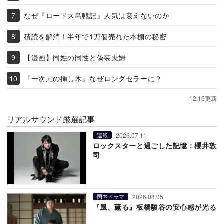
なぜ『ロードス島戦記』人気は衰えないのか
積読を解消！半年で1万個売れた本棚の秘密
【漫画】同姓の同性と偽装夫婦
『一次元の挿し木』なぜロングセラーに？
12:16更新
リアルサウンド厳選記事
2026.07.11
連載
ロックスターと過ごした記憶：櫻井敦
司
2026.08.05
国内ドラマ
『風、薫る』板橋駿谷の安心感が光る