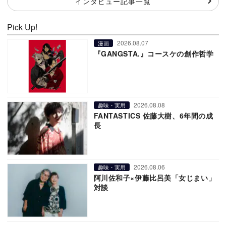
インタビュー記事一覧
Pick Up!
2026.08.07
漫画
『GANGSTA.』コースケの創作哲学
2026.08.08
趣味・実用
FANTASTICS 佐藤大樹、6年間の成
長
2026.08.06
趣味・実用
阿川佐和子×伊藤比呂美「女じまい」
対談