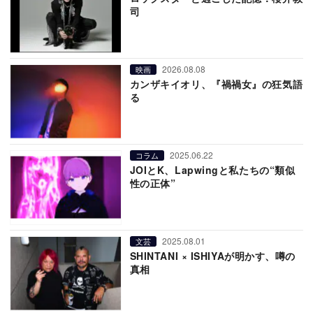
司
2026.08.08
映画
カンザキイオリ、『禍禍女』の狂気語
る
2025.06.22
コラム
JOIとK、Lapwingと私たちの“類似
性の正体”
2025.08.01
文芸
SHINTANI × ISHIYAが明かす、噂の
真相