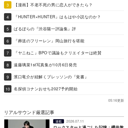
【漫画】不老不死の男に恋人ができたら？
『HUNTER×HUNTER』はもはや小説なのか？
ばるぼらの『渋谷陽一評論集』評
『葬送のフリーレン』岡山旅行を堪能
『ヤニねこ』BPOで議論もクリエイターは絶賛
遠藤璃菜1st写真集が10月6日発売
濱口竜介が紐解くブレッソンの『覚書』
名探偵コナンおせち2027予約開始
05:16更新
リアルサウンド厳選記事
2026.07.11
連載
ロックスターと過ごした記憶：櫻井敦