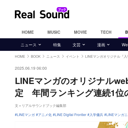
HOME
MUSIC
MOVIE
TECH
ニュース
特集
文芸
漫画
W
HOME
BOOK
ニュース
イベント
LINEマンガオリジナル『
2025.06.19 06:00
LINEマンガのオリジナルwe
定 年間ランキング連続1位
文＝リアルサウンドブック編集部
LINEマンガ
アニメ化
LINE Digital Frontier
入学傭兵
LINEマンガ