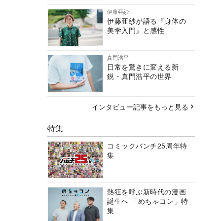
伊藤亜紗
伊藤亜紗が語る『身体の
美学入門』と感性
真門浩平
日常を驚きに変える新
鋭・真門浩平の世界
インタビュー記事をもっと見る
特集
コミックバンチ25周年特
集
熱狂を呼ぶ新時代の漫画
誕生へ 「めちゃコン」特
集