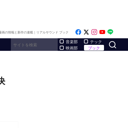
Like on Facebook
Follow on x
Follow on I
Follow o
Follo
漫画の情報と新作の連載｜リアルサウンド ブック
サ
音楽部
テック
映画部
ブック
決