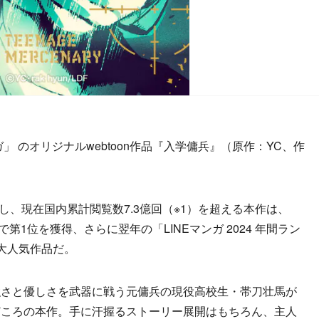
」 のオリジナルwebtoon作品『入学傭兵』（原作：YC、作
。
し、現在国内累計閲覧数7.3億回（※1）を超える本作は、
」で第1位を獲得、さらに翌年の「LINEマンガ 2024 年間ラン
大人気作品だ。
さと優しさを武器に戦う元傭兵の現役高校生・帯刀壮馬が
どころの本作。手に汗握るストーリー展開はもちろん、主人