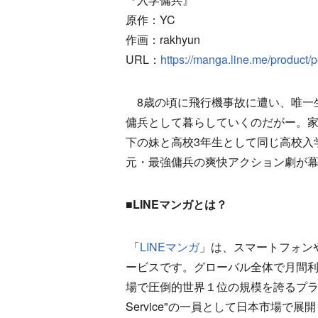
原作：YC
作画：rakhyun
URL：
https://manga.line.me/product
8歳の頃に飛行機事故に遭い、唯一生き
傭兵として暮らしていくのだがー。家
下の妹と高校3年生として同じ高校入
元・最強傭兵の爽快アクション劇が
■LINEマンガとは？
「
LINEマンガ
」は、スマートフォン
ービスです。グローバル全体で月間利用
場で圧倒的世界１位の規模を誇るプラットフ
Service"の一員として日本市場で展