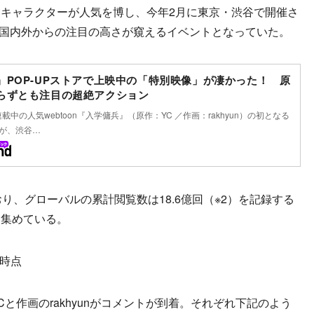
キャラクターが人気を博し、今年2月に東京・渋谷で開催さ
なり国内外からの注目の高さが窺えるイベントとなっていた。
』POP-UPストアで上映中の「特別映像」が凄かった！ 原
らずとも注目の超絶アクション
連載中の人気webtoon『入学傭兵』（原作：YC ／作画：rakhyun）の初となる
アが、渋谷…
、グローバルの累計閲覧数は18.6億回（※2）を記録する
を集めている。
月時点
作画のrakhyunがコメントが到着。それぞれ下記のよう