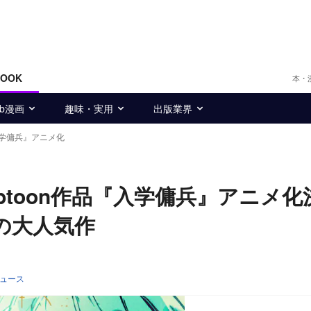
BOOK
本・
eb漫画
趣味・実用
出版業界
入学傭兵』アニメ化
btoon作品『入学傭兵』アニメ化
の大人気作
ニュース