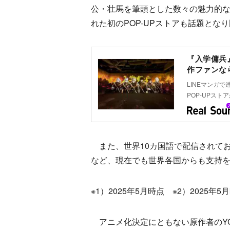
公・壮馬を筆頭とした数々の魅力的な
れた初のPOP-UPストアも話題と
『入学傭兵
作ファンな
LINEマンガで
POP-UPスト
また、世界10カ国語で配信されており
など、現在でも世界各国からも支持
※1）2025年5月時点 ※2）2025年5
アニメ化決定にともない原作者のYCと