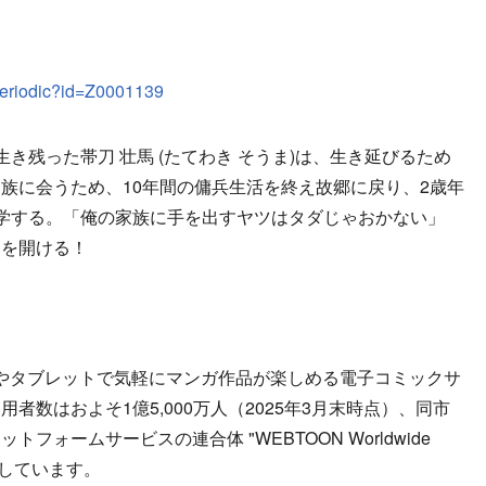
/periodic?id=Z0001139
残った帯刀 壮馬 (たてわき そうま)は、生き延びるため
族に会うため、10年間の傭兵生活を終え故郷に戻り、2歳年
学する。「俺の家族に手を出すヤツはタダじゃおかない」
幕を開ける！
やタブレットで気軽にマンガ作品が楽しめる電子コミックサ
者数はおよそ1億5,000万人（2025年3月末時点）、同市
ォームサービスの連合体 "WEBTOON Worldwide
開しています。