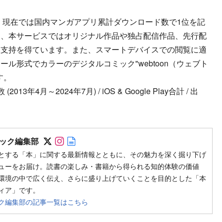
、現在では国内マンガアプリ累計ダウンロード数で1位を記
た、本サービスではオリジナル作品や独占配信作品、先行配
い支持を得ています。また、スマートデバイスでの閲覧に適
ル形式でカラーのデジタルコミック"webtoon（ウェブト
す。
4月～2024年7月) / iOS & Google Play合計 / 出
Follow on SNS
Follow on SNS
Author web site
ック編集部
とする「本」に関する最新情報とともに、その魅力を深く掘り下げ
ューをお届け。読書の楽しみ・書籍から得られる知的体験の価値
環境の中で広く伝え、さらに盛り上げていくことを目的とした「本
ィア」です。
ク編集部の記事一覧はこちら