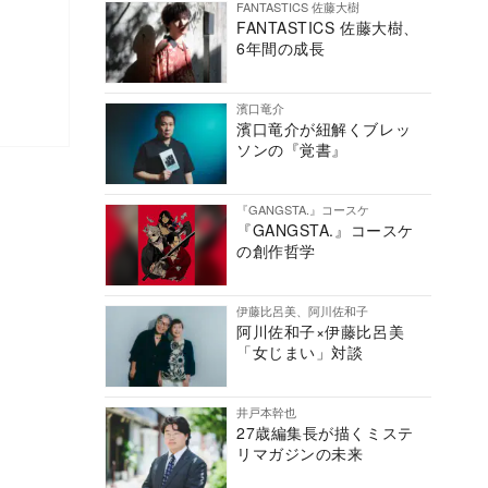
FANTASTICS 佐藤大樹
FANTASTICS 佐藤大樹、
6年間の成長
濱口竜介
濱口竜介が紐解くブレッ
ソンの『覚書』
『GANGSTA.』コースケ
『GANGSTA.』コースケ
の創作哲学
伊藤比呂美、阿川佐和子
阿川佐和子×伊藤比呂美
「女じまい」対談
井戸本幹也
27歳編集長が描くミステ
リマガジンの未来