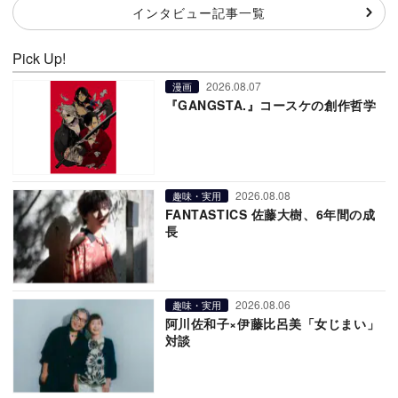
インタビュー記事一覧
Pick Up!
2026.08.07
漫画
『GANGSTA.』コースケの創作哲学
2026.08.08
趣味・実用
FANTASTICS 佐藤大樹、6年間の成
長
2026.08.06
趣味・実用
阿川佐和子×伊藤比呂美「女じまい」
対談