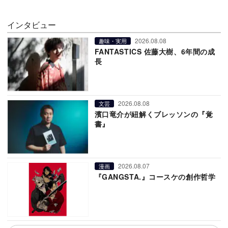
インタビュー
2026.08.08
趣味・実用
FANTASTICS 佐藤大樹、6年間の成
長
2026.08.08
文芸
濱口竜介が紐解くブレッソンの『覚
書』
2026.08.07
漫画
『GANGSTA.』コースケの創作哲学