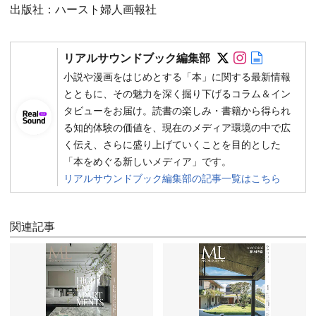
出版社：ハースト婦人画報社
Follow on SN
Follow on 
Author w
リアルサウンドブック編集部
小説や漫画をはじめとする「本」に関する最新情報
とともに、その魅力を深く掘り下げるコラム＆イン
タビューをお届け。読書の楽しみ・書籍から得られ
る知的体験の価値を、現在のメディア環境の中で広
く伝え、さらに盛り上げていくことを目的とした
「本をめぐる新しいメディア」です。
リアルサウンドブック編集部の記事一覧はこちら
関連記事