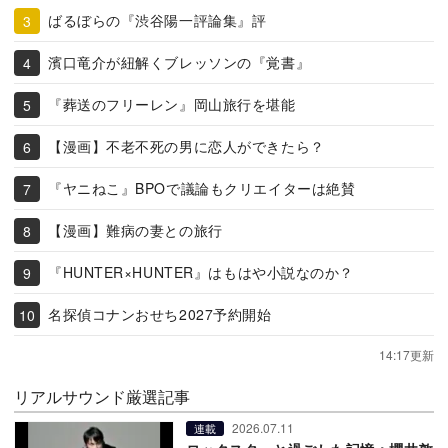
ばるぼらの『渋谷陽一評論集』評
濱口竜介が紐解くブレッソンの『覚書』
『葬送のフリーレン』岡山旅行を堪能
【漫画】不老不死の男に恋人ができたら？
『ヤニねこ』BPOで議論もクリエイターは絶賛
【漫画】難病の妻との旅行
『HUNTER×HUNTER』はもはや小説なのか？
名探偵コナンおせち2027予約開始
14:17更新
リアルサウンド厳選記事
2026.07.11
連載