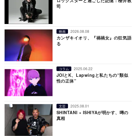
ロックスターと過ごした記憶：櫻井敦
司
2026.08.08
映画
カンザキイオリ、『禍禍女』の狂気語
る
2025.06.22
コラム
JOIとK、Lapwingと私たちの“類似
性の正体”
2025.08.01
文芸
SHINTANI × ISHIYAが明かす、噂の
真相