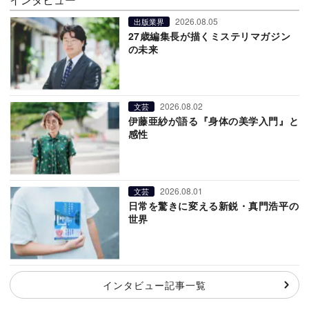
2026.08.05
出版業界
27歳編集長が描くミステリマガジン
の未来
2026.08.02
文芸
伊藤亜紗が語る『身体の美学入門』と
感性
2026.08.01
文芸
日常を驚きに変える新鋭・真門浩平の
世界
インタビュー記事一覧