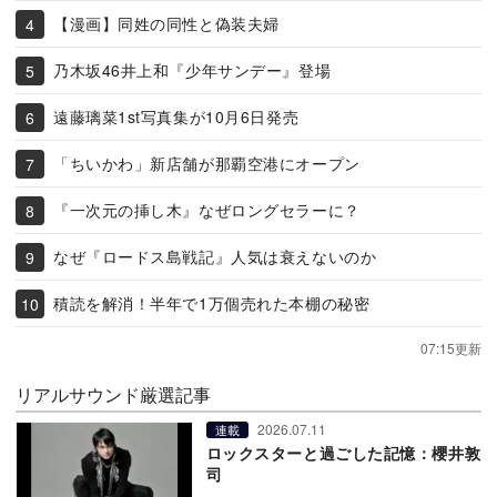
【漫画】同姓の同性と偽装夫婦
乃木坂46井上和『少年サンデー』登場
遠藤璃菜1st写真集が10月6日発売
「ちいかわ」新店舗が那覇空港にオープン
『一次元の挿し木』なぜロングセラーに？
なぜ『ロードス島戦記』人気は衰えないのか
積読を解消！半年で1万個売れた本棚の秘密
07:15更新
リアルサウンド厳選記事
2026.07.11
連載
ロックスターと過ごした記憶：櫻井敦
司