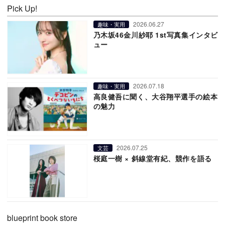
Pick Up!
2026.06.27
趣味・実用
乃木坂46金川紗耶 1st写真集インタビ
ュー
2026.07.18
趣味・実用
高良健吾に聞く、大谷翔平選手の絵本
の魅力
2026.07.25
文芸
桜庭一樹 × 斜線堂有紀、競作を語る
blueprint book store