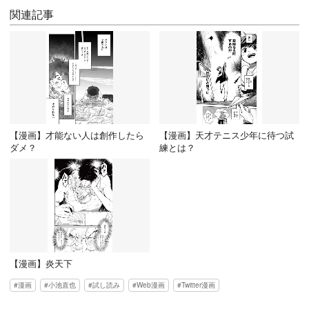
関連記事
【漫画】才能ない人は創作したら
【漫画】天才テニス少年に待つ試
ダメ？
練とは？
【漫画】炎天下
漫画
小池直也
試し読み
Web漫画
Twitter漫画