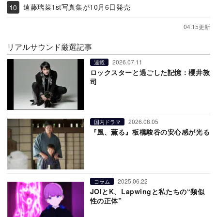
遠藤璃菜1st写真集が10月6日発売
04:15更新
リアルサウンド厳選記事
2026.07.11
連載
ロックスターと過ごした記憶：櫻井敦
司
2026.08.05
国内ドラマ
『風、薫る』板橋駿谷の安心感が光る
2025.06.22
コラム
JOIとK、Lapwingと私たちの“類似
性の正体”