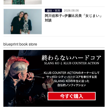
2026.08.06
趣味・実用
阿川佐和子×伊藤比呂美「女じまい」
対談
blueprint book store