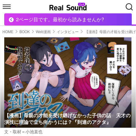
2ページ目です。最初から読みませんか?
HOME
MUSIC
MOVIE
TECH
BOOK
HOME
BOOK
Web漫画
インタビュー
【漫画】母親の才能を受け継げ
【漫画】母親の才能を受け継げなかった子供の話 天才の
演技に理論で立ち向かうには？『到達のアクタ』
文・取材＝小池直也