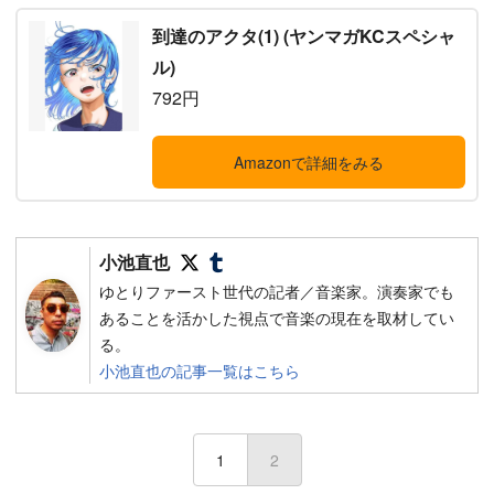
到達のアクタ(1) (ヤンマガKCスペシャ
ル)
792円
Amazonで詳細をみる
Follow on SNS
Follow on SNS
小池直也
ゆとりファースト世代の記者／音楽家。演奏家でも
あることを活かした視点で音楽の現在を取材してい
る。
小池直也の記事一覧はこちら
1
2
(current)