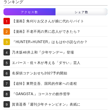
ランキング
アクセス数
シェア数
【漫画】角刈りお父さんが娘に代わりバイト
【漫画】不老不死の男に恋人ができたら？
『HUNTER×HUNTER』はもはや小説なのか？
乃木坂46井上和『少年サンデー』登場
エバース・佐々木が考える「ダサい」芸人
名探偵コナンおせち2027予約開始
【追悼】東野圭吾、国民的作家への道程
『GANGSTA.』コースケの創作哲学
賀喜遥香『週刊少年チャンピオン』表紙に