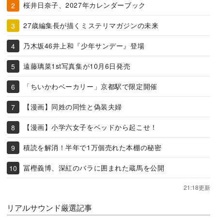
桜井日奈子、2027年カレンダーブック
27歳編集長が描くミステリマガジンの未来
乃木坂46井上和『少年サンデー』登場
遠藤璃菜1st写真集が10月6日発売
「ちいかわベーカリー」京都駅で限定開催
【漫画】同姓の同性と偽装夫婦
【漫画】小学六女子をベッドから起こせ！
積読を解消！半年で1万個売れた本棚の秘密
冨樫義博、深紅のバラに囲まれた蔵馬を公開
21:18更新
リアルサウンド厳選記事