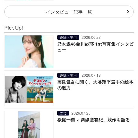
インタビュー記事一覧
Pick Up!
2026.06.27
趣味・実用
乃木坂46金川紗耶 1st写真集インタビ
ュー
2026.07.18
趣味・実用
高良健吾に聞く、大谷翔平選手の絵本
の魅力
2026.07.25
文芸
桜庭一樹 × 斜線堂有紀、競作を語る