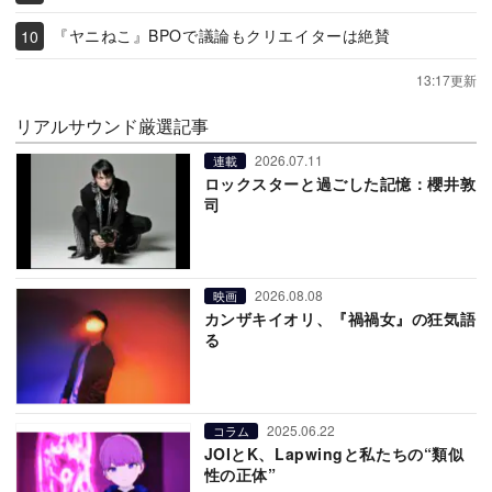
『ヤニねこ』BPOで議論もクリエイターは絶賛
13:17更新
リアルサウンド厳選記事
2026.07.11
連載
ロックスターと過ごした記憶：櫻井敦
司
2026.08.08
映画
カンザキイオリ、『禍禍女』の狂気語
る
2025.06.22
コラム
JOIとK、Lapwingと私たちの“類似
性の正体”