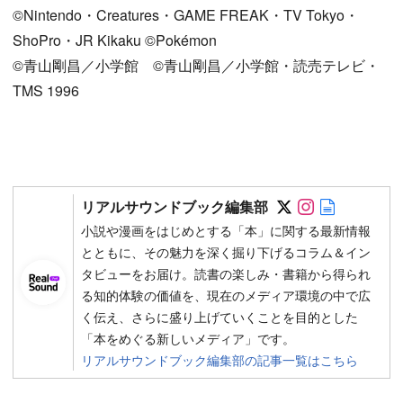
©Nintendo・Creatures・GAME FREAK・TV Tokyo・
ShoPro・JR Kikaku ©Pokémon
©青山剛昌／小学館 ©青山剛昌／小学館・読売テレビ・
TMS 1996
Follow on SN
Follow on 
Author w
リアルサウンドブック編集部
小説や漫画をはじめとする「本」に関する最新情報
とともに、その魅力を深く掘り下げるコラム＆イン
タビューをお届け。読書の楽しみ・書籍から得られ
る知的体験の価値を、現在のメディア環境の中で広
く伝え、さらに盛り上げていくことを目的とした
「本をめぐる新しいメディア」です。
リアルサウンドブック編集部の記事一覧はこちら