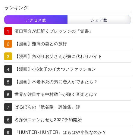
ランキング
アクセス数
シェア数
濱口竜介が紐解くブレッソンの『覚書』
【漫画】難病の妻との旅行
【漫画】角刈りお父さんが娘に代わりバイト
【漫画】小6女子のイカついファッション
【漫画】不老不死の男に恋人ができたら？
世界が注目する中村敬斗が聴く音楽とは？
ばるぼらの『渋谷陽一評論集』評
名探偵コナンおせち2027予約開始
『HUNTER×HUNTER』はもはや小説なのか？