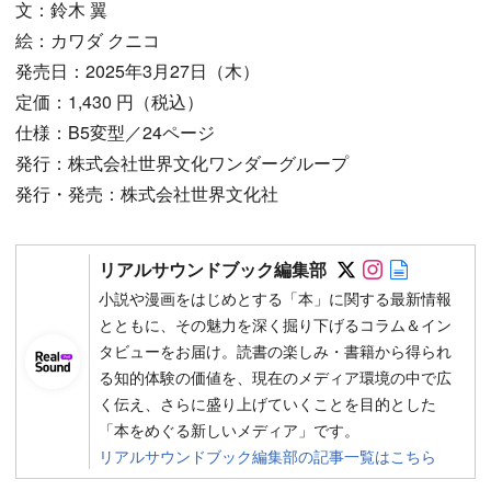
文：鈴木 翼
絵：カワダ クニコ
発売日：2025年3月27日（木）
定価：1,430 円（税込）
仕様：B5変型／24ページ
発行：株式会社世界文化ワンダーグループ
発行・発売：株式会社世界文化社
Follow on SN
Follow on 
Author w
リアルサウンドブック編集部
小説や漫画をはじめとする「本」に関する最新情報
とともに、その魅力を深く掘り下げるコラム＆イン
タビューをお届け。読書の楽しみ・書籍から得られ
る知的体験の価値を、現在のメディア環境の中で広
く伝え、さらに盛り上げていくことを目的とした
「本をめぐる新しいメディア」です。
リアルサウンドブック編集部の記事一覧はこちら