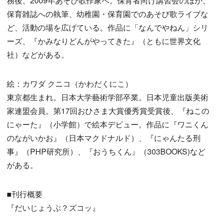
務後、2009年あそび歌作家へ。保育者向け講習会のほか、
保育雑誌への執筆、幼稚園・保育園でのあそび歌ライブな
ど、活動の場を広げている。作品に「なんでやねん」シリ
ーズ、『かみなりどんがやってきた』（ともに世界文化
社）などがある。
絵：カワダ クニコ（かわだくにこ）
東京都生まれ。日本大学藝術学部卒業。日本児童出版美術
家連盟会員。第17回おひさま大賞優秀賞受賞後、『ねこの
にゃーた』（小学館）で絵本デビュー。作品に『ワニくん
のながいかお』（日本マクドナルド）、『にゃんたる刑
事』（PHP研究所）、『おうちくん』（303BOOKS)など
がある。
■刊行概要
『だいじょうぶ？ズコッ』