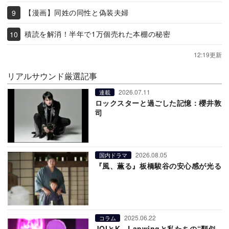
【漫画】同姓の同性と偽装夫婦
積読を解消！半年で1万個売れた本棚の秘密
12:19更新
リアルサウンド厳選記事
2026.07.11
連載
ロックスターと過ごした記憶：櫻井敦
司
2026.08.05
国内ドラマ
『風、薫る』板橋駿谷の安心感が光る
2025.06.22
コラム
JOIとK、Lapwingと私たちの“類似