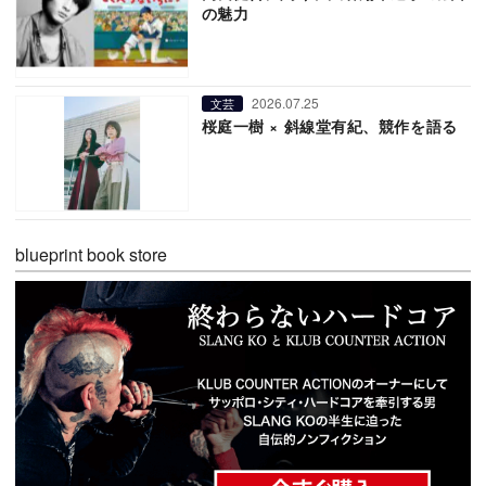
の魅力
2026.07.25
文芸
桜庭一樹 × 斜線堂有紀、競作を語る
blueprint book store