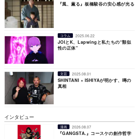
『風、薫る』板橋駿谷の安心感が光る
2025.06.22
コラム
JOIとK、Lapwingと私たちの“類似
性の正体”
2025.08.01
文芸
SHINTANI × ISHIYAが明かす、噂の
真相
インタビュー
2026.08.07
漫画
『GANGSTA.』コースケの創作哲学