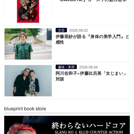
2026.08.02
文芸
伊藤亜紗が語る『身体の美学入門』と
感性
2026.08.06
趣味・実用
阿川佐和子×伊藤比呂美「女じまい」
対談
blueprint book store