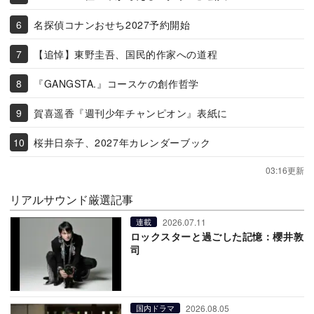
名探偵コナンおせち2027予約開始
【追悼】東野圭吾、国民的作家への道程
『GANGSTA.』コースケの創作哲学
賀喜遥香『週刊少年チャンピオン』表紙に
桜井日奈子、2027年カレンダーブック
03:16更新
リアルサウンド厳選記事
2026.07.11
連載
ロックスターと過ごした記憶：櫻井敦
司
2026.08.05
国内ドラマ