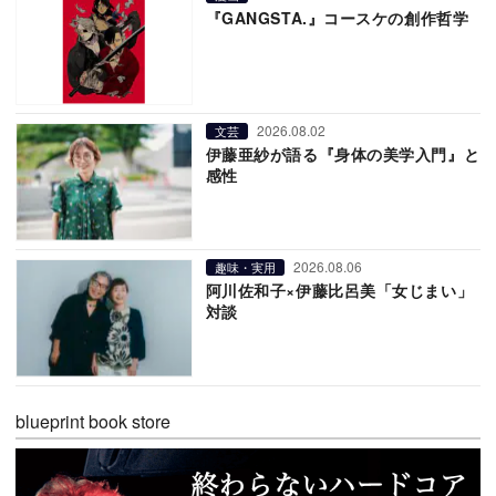
『GANGSTA.』コースケの創作哲学
2026.08.02
文芸
伊藤亜紗が語る『身体の美学入門』と
感性
2026.08.06
趣味・実用
阿川佐和子×伊藤比呂美「女じまい」
対談
blueprint book store