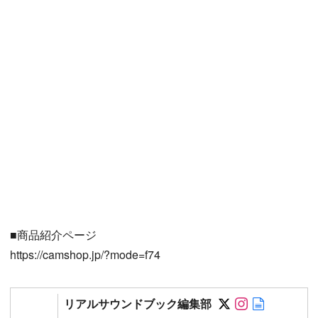
■商品紹介ページ
https://camshop.jp/?mode=f74
Follow on SN
Follow on 
Author w
リアルサウンドブック編集部