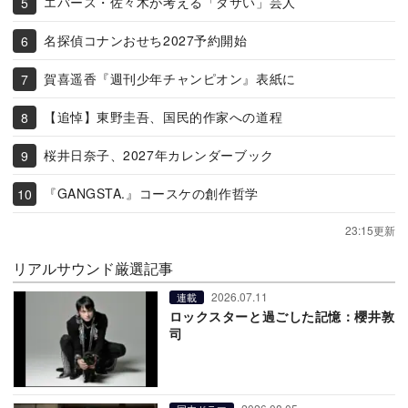
エバース・佐々木が考える「ダサい」芸人
名探偵コナンおせち2027予約開始
賀喜遥香『週刊少年チャンピオン』表紙に
【追悼】東野圭吾、国民的作家への道程
桜井日奈子、2027年カレンダーブック
『GANGSTA.』コースケの創作哲学
23:15更新
リアルサウンド厳選記事
2026.07.11
連載
ロックスターと過ごした記憶：櫻井敦
司