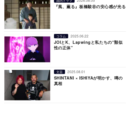
2026.08.05
国内ドラマ
『風、薫る』板橋駿谷の安心感が光る
2025.06.22
コラム
JOIとK、Lapwingと私たちの“類似
性の正体”
2025.08.01
文芸
SHINTANI × ISHIYAが明かす、噂の
真相