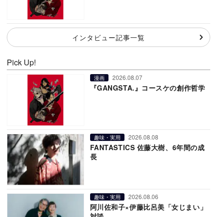
インタビュー記事一覧
Pick Up!
2026.08.07
漫画
『GANGSTA.』コースケの創作哲学
2026.08.08
趣味・実用
FANTASTICS 佐藤大樹、6年間の成
長
2026.08.06
趣味・実用
阿川佐和子×伊藤比呂美「女じまい」
対談