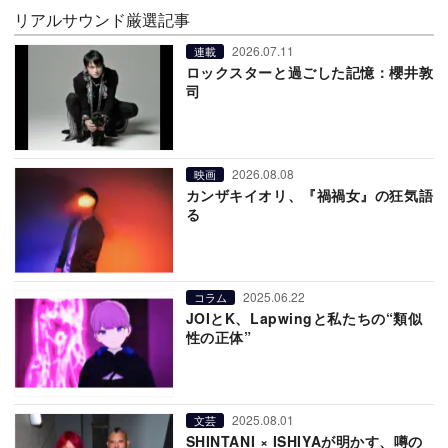
リアルサウンド厳選記事
2026.07.11
連載
ロックスターと過ごした記憶：櫻井敦
司
2026.08.08
映画
カンザキイオリ、『禍禍女』の狂気語
る
2025.06.22
コラム
JOIとK、Lapwingと私たちの“類似
性の正体”
2025.08.01
文芸
SHINTANI × ISHIYAが明かす、噂の