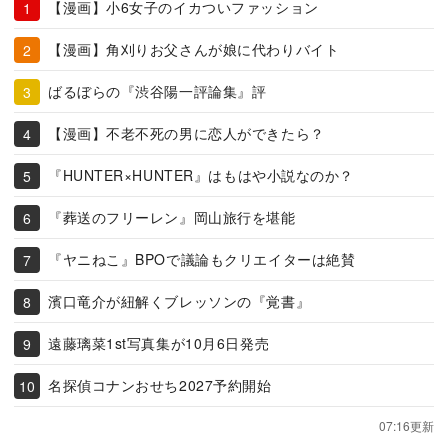
【漫画】小6女子のイカついファッション
【漫画】角刈りお父さんが娘に代わりバイト
ばるぼらの『渋谷陽一評論集』評
【漫画】不老不死の男に恋人ができたら？
『HUNTER×HUNTER』はもはや小説なのか？
『葬送のフリーレン』岡山旅行を堪能
『ヤニねこ』BPOで議論もクリエイターは絶賛
濱口竜介が紐解くブレッソンの『覚書』
遠藤璃菜1st写真集が10月6日発売
名探偵コナンおせち2027予約開始
07:16更新