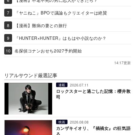
『ヤニねこ』BPOで議論もクリエイターは絶賛
【漫画】難病の妻との旅行
『HUNTER×HUNTER』はもはや小説なのか？
名探偵コナンおせち2027予約開始
14:17更新
リアルサウンド厳選記事
2026.07.11
連載
ロックスターと過ごした記憶：櫻井敦
司
2026.08.08
映画
カンザキイオリ、『禍禍女』の狂気語
る