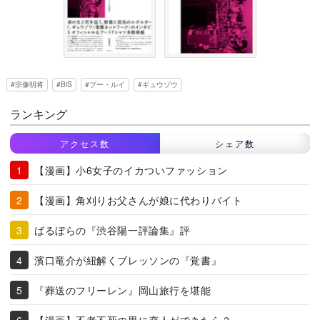
宗像明将
BiS
プー・ルイ
ギュウゾウ
ランキング
アクセス数
シェア数
【漫画】小6女子のイカついファッション
【漫画】角刈りお父さんが娘に代わりバイト
ばるぼらの『渋谷陽一評論集』評
濱口竜介が紐解くブレッソンの『覚書』
『葬送のフリーレン』岡山旅行を堪能
【漫画】不老不死の男に恋人ができたら？