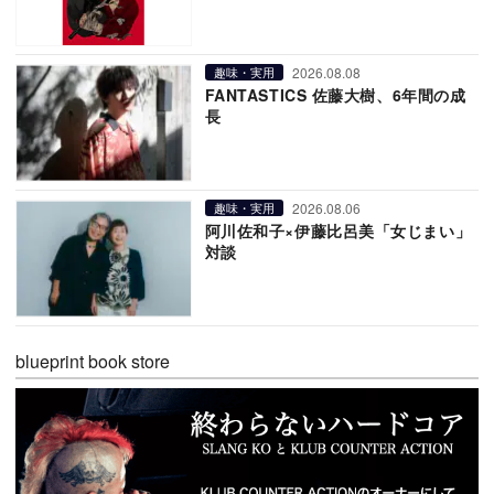
2026.08.08
趣味・実用
FANTASTICS 佐藤大樹、6年間の成
長
2026.08.06
趣味・実用
阿川佐和子×伊藤比呂美「女じまい」
対談
blueprint book store