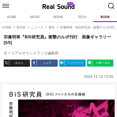
HOME
MUSIC
MOVIE
TECH
BOOK
HOME
BOOK
ニュース
新作
宗像明将『BiS研究員』衝撃のルポ刊行
宗像明将『BiS研究員』衝撃のルポ刊行 画像ギャラリー
[5/5]
文＝リアルサウンドブック編集部
ポスト
シェア
ブックマーク
LINEで送る
2024.12.12 12:00