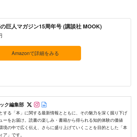
の巨人マガジン15周年号 (講談社 MOOK)
円
Amazonで詳細をみる
Follow on SNS
Follow on SNS
Author web site
ック編集部
とする「本」に関する最新情報とともに、その魅力を深く掘り下げ
ューをお届け。読書の楽しみ・書籍から得られる知的体験の価値
環境の中で広く伝え、さらに盛り上げていくことを目的とした「本
ィア」です。