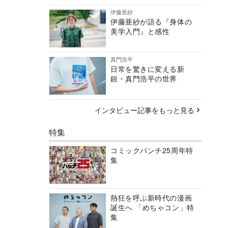
伊藤亜紗
伊藤亜紗が語る『身体の
美学入門』と感性
真門浩平
日常を驚きに変える新
鋭・真門浩平の世界
インタビュー記事をもっと見る
特集
コミックバンチ25周年特
集
熱狂を呼ぶ新時代の漫画
誕生へ 「めちゃコン」特
集