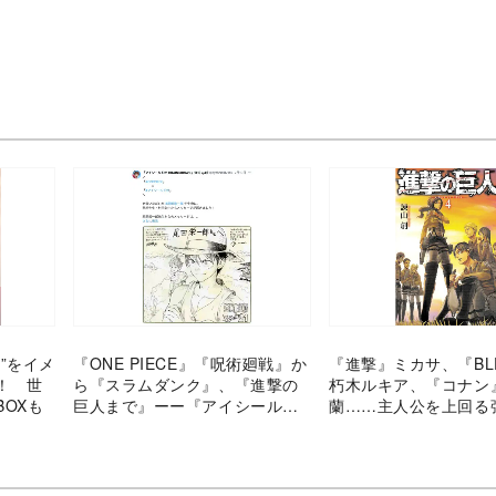
”をイメ
『ONE PIECE』『呪術廻戦』か
『進撃』ミカサ、『BL
！ 世
ら『スラムダンク』、『進撃の
朽木ルキア、『コナン
OXも
巨人まで』ーー『アイシールド
蘭……主人公を上回る
21』作者によるコラボイラスト
力派ヒロイン”たち
がスゴい