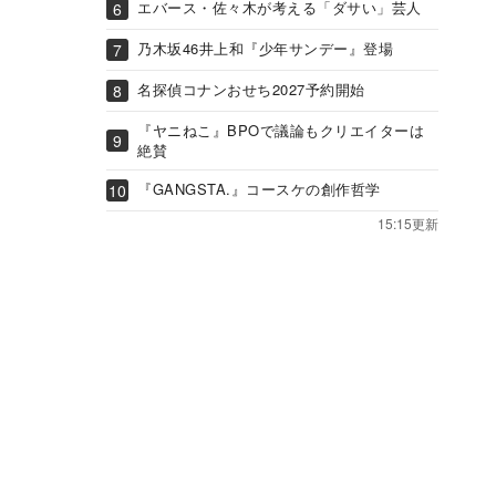
エバース・佐々木が考える「ダサい」芸人
乃木坂46井上和『少年サンデー』登場
名探偵コナンおせち2027予約開始
『ヤニねこ』BPOで議論もクリエイターは
絶賛
『GANGSTA.』コースケの創作哲学
15:15更新