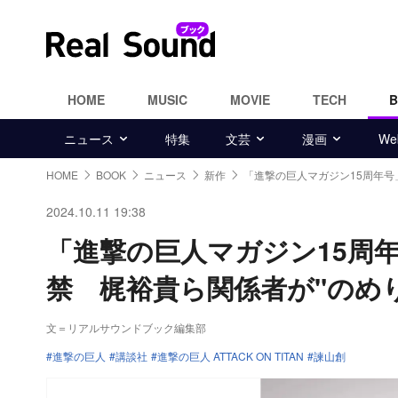
HOME
MUSIC
MOVIE
TECH
ニュース
特集
文芸
漫画
W
HOME
BOOK
ニュース
新作
「進撃の巨人マガジン15周年号
2024.10.11 19:38
「進撃の巨人マガジン15周
禁 梶裕貴ら関係者が"のめ
文＝リアルサウンドブック編集部
進撃の巨人
講談社
進撃の巨人 ATTACK ON TITAN
諫山創