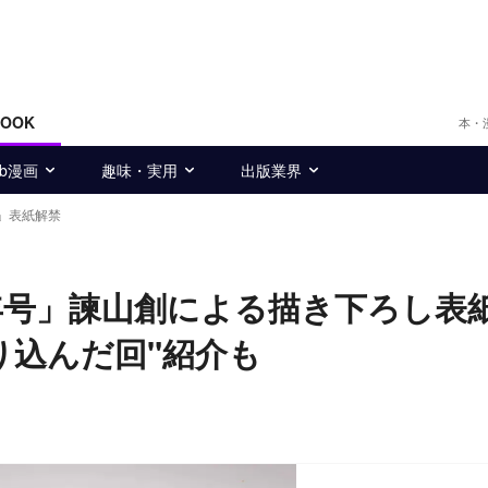
BOOK
本・
eb漫画
趣味・実用
出版業界
」表紙解禁
年号」諫山創による描き下ろし表
り込んだ回"紹介も