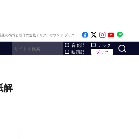
Like on Facebook
Follow on x
Follow on I
Follow o
Follo
漫画の情報と新作の連載｜リアルサウンド ブック
サ
音楽部
テック
映画部
ブック
紙解