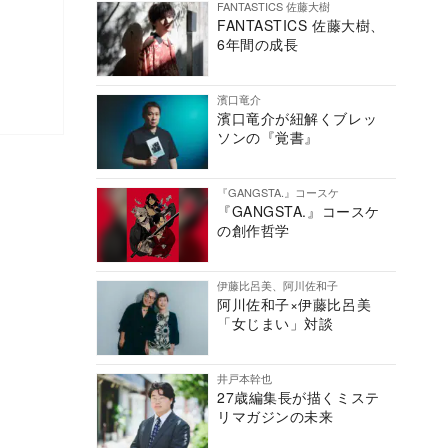
FANTASTICS 佐藤大樹
FANTASTICS 佐藤大樹、
6年間の成長
濱口竜介
濱口竜介が紐解くブレッ
ソンの『覚書』
『GANGSTA.』コースケ
『GANGSTA.』コースケ
の創作哲学
伊藤比呂美、阿川佐和子
阿川佐和子×伊藤比呂美
「女じまい」対談
井戸本幹也
27歳編集長が描くミステ
リマガジンの未来