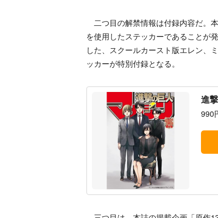
二つ目の解禁情報は付録内容だ。本
を使用したステッカーであることが
した、スクールカースト版エレン、
ッカーが特別付録となる。
進撃
990
三つ目は、本誌の掲載企画「原作13