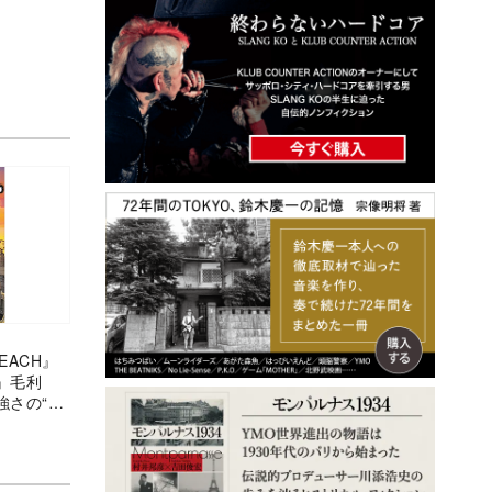
EACH』
』毛利
強さの“実