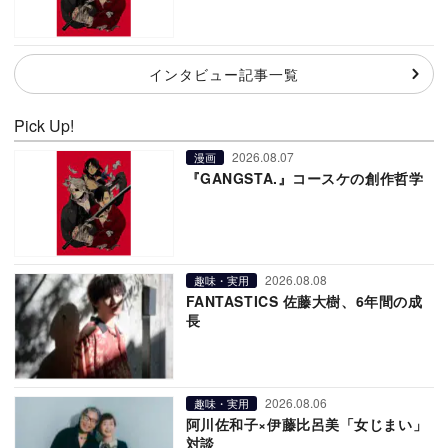
インタビュー記事一覧
Pick Up!
2026.08.07
漫画
『GANGSTA.』コースケの創作哲学
2026.08.08
趣味・実用
FANTASTICS 佐藤大樹、6年間の成
長
2026.08.06
趣味・実用
阿川佐和子×伊藤比呂美「女じまい」
対談