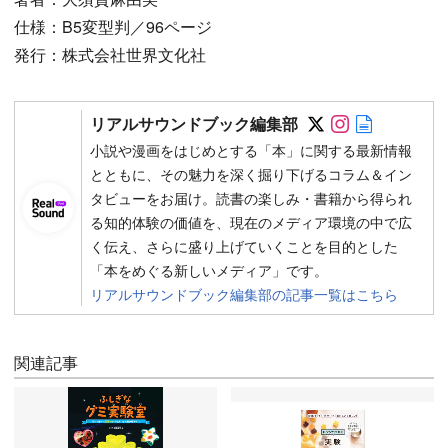
仕様：B5変型判／96ページ
発行：株式会社世界文化社
Follow on SN
Follow on 
Author w
リアルサウンドブック編集部
小説や漫画をはじめとする「本」に関する最新情報
とともに、その魅力を深く掘り下げるコラム＆イン
タビューをお届け。読書の楽しみ・書籍から得られ
る知的体験の価値を、現在のメディア環境の中で広
く伝え、さらに盛り上げていくことを目的とした
「本をめぐる新しいメディア」です。
リアルサウンドブック編集部の記事一覧はこちら
関連記事