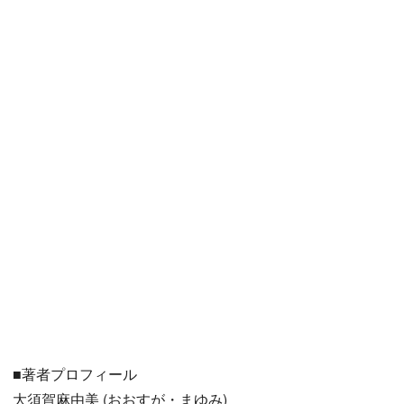
■著者プロフィール
大須賀麻由美 (おおすが・まゆみ)