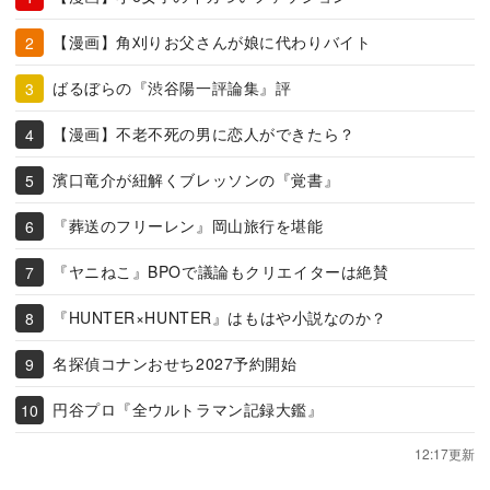
【漫画】角刈りお父さんが娘に代わりバイト
ばるぼらの『渋谷陽一評論集』評
【漫画】不老不死の男に恋人ができたら？
濱口竜介が紐解くブレッソンの『覚書』
『葬送のフリーレン』岡山旅行を堪能
『ヤニねこ』BPOで議論もクリエイターは絶賛
『HUNTER×HUNTER』はもはや小説なのか？
名探偵コナンおせち2027予約開始
円谷プロ『全ウルトラマン記録大鑑』
12:17更新