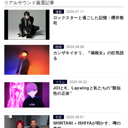
リアルサウンド厳選記事
2026.07.11
連載
ロックスターと過ごした記憶：櫻井敦
司
2026.08.08
映画
カンザキイオリ、『禍禍女』の狂気語
る
2025.06.22
コラム
JOIとK、Lapwingと私たちの“類似
性の正体”
2025.08.01
文芸
SHINTANI × ISHIYAが明かす、噂の