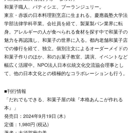
和菓子職人、パティシエ、ブーランジュリー。
東京・赤坂の日本料理割烹店に生まれる。慶應義塾大学法
学部法律学科卒業。会社員を経て、製菓製パン業界に転
身。アレルギーの人が食べられる食材を探す中で和菓子の
魅力を再認識し、和菓子の世界に入る。都内老舗和菓子店
での修行を経て、独立。個別注文によるオーダーメイドの
和菓子作りのほか、和のお菓子教室、講演、イベントなど
幅広く活躍中。NPO法人日本伝統文化交流協会理事とし
て、他の日本文化との積極的なコラボレーションも行う。
■刊行情報
「だれでもできる、和菓子屋の味『本格あんこが作れる
本』」
発売日：2024年9月19日 (木）
定価：1,980円 (税込)
著者：大須賀麻由美