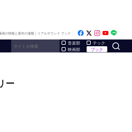
Like on Facebook
Follow on x
Follow on I
Follow o
Follo
漫画の情報と新作の連載｜リアルサウンド ブック
サ
音楽部
テック
映画部
ブック
リー