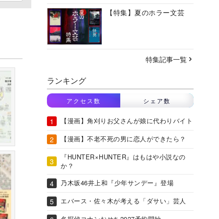
【特集】夏のホラー文芸
特集記事一覧
ランキング
アクセス数
シェア数
【漫画】角刈りお父さんが娘に代わりバイト
【漫画】不老不死の男に恋人ができたら？
『HUNTER×HUNTER』はもはや小説なの
か？
乃木坂46井上和『少年サンデー』登場
エバース・佐々木が考える「ダサい」芸人
名探偵コナンおせち2027予約開始