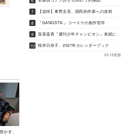
【追悼】東野圭吾、国民的作家への道程
『GANGSTA.』コースケの創作哲学
賀喜遥香『週刊少年チャンピオン』表紙に
桜井日奈子、2027年カレンダーブック
03:16更新
Aが明かす、