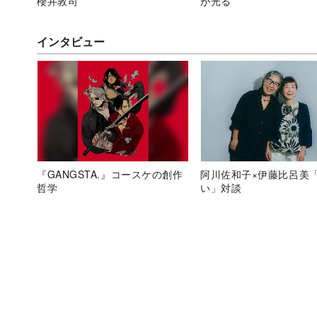
櫻井敦司
が光る
インタビュー
『GANGSTA.』コースケの創作
阿川佐和子×伊藤比呂美
哲学
い」対談