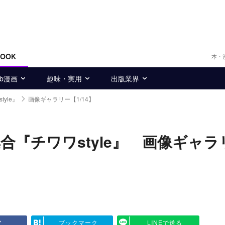
BOOK
本・
eb漫画
趣味・実用
出版業界
yle』
画像ギャラリー【1/14】
合『チワワstyle』 画像ギャラ
ア
ブックマーク
LINEで送る