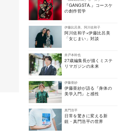
『GANGSTA.』コースケ
の創作哲学
伊藤比呂美、阿川佐和子
阿川佐和子×伊藤比呂美
「女じまい」対談
井戸本幹也
27歳編集長が描くミステ
リマガジンの未来
伊藤亜紗
伊藤亜紗が語る『身体の
美学入門』と感性
真門浩平
日常を驚きに変える新
鋭・真門浩平の世界