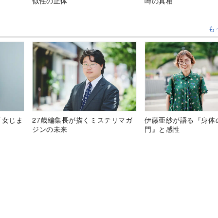
似性の正体”
噂の真相
も
「女じま
27歳編集長が描くミステリマガ
伊藤亜紗が語る『身体
ジンの未来
門』と感性