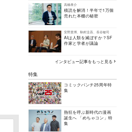
高橋孝介
積読を解消！半年で1万個
売れた本棚の秘密
安野貴博、駒村圭吾、長谷敏司
AIは人類を滅ぼすか？SF
作家と学者が議論
インタビュー記事をもっと見る
特集
コミックバンチ25周年特
集
熱狂を呼ぶ新時代の漫画
誕生へ 「めちゃコン」特
集