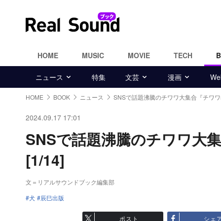
HOME
MUSIC
MOVIE
TECH
ニュース
特集
文芸
漫画
W
HOME
BOOK
ニュース
SNSで話題沸騰のチワワ大集合『チワワst
2024.09.17 17:01
SNSで話題沸騰のチワワ大集
[1/14]
文＝リアルサウンドブック編集部
犬
辰巳出版
ポスト
シェ