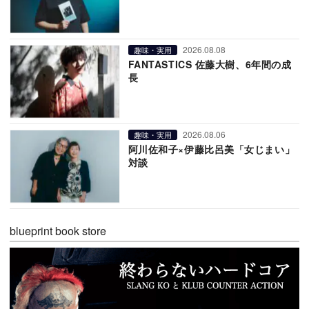
2026.08.08
趣味・実用
FANTASTICS 佐藤大樹、6年間の成
長
2026.08.06
趣味・実用
阿川佐和子×伊藤比呂美「女じまい」
対談
blueprint book store